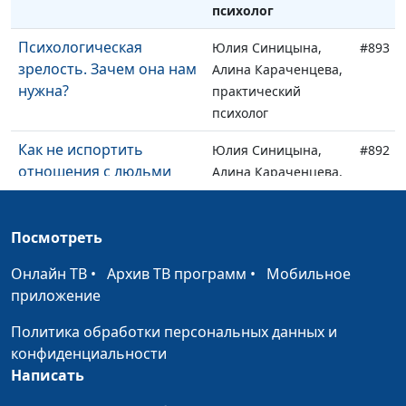
психолог
Психологическая
Юлия Синицына,
#893
зрелость. Зачем она нам
Алина Караченцева,
нужна?
практический
психолог
Как не испортить
Юлия Синицына,
#892
отношения с людьми
Алина Караченцева,
практический
психолог
Посмотреть
Как научится принимать
Юлия Синицына,
#891
Онлайн ТВ
других людей и не
•
Архив ТВ программ
•
Мобильное
Алина Караченцева,
приложение
обижаться
практический
психолог
Политика обработки персональных данных и
конфиденциальности
Конфликт братьев и
Юлия Синицына,
#890
Написать
сестёр. Как вести себя
Алина Караченцева,
родителям?
практический