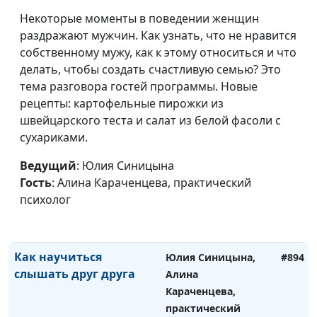
Как справиться с
Некоторые моменты в поведении женщин
Юлия Синицына,
#897
завистью и начать
раздражают мужчин. Как узнать, что не нравится
Алина Караченцева,
радоваться успехам
собственному мужу, как к этому относиться и что
практический
других
делать, чтобы создать счастливую семью? Это
психолог
тема разговора гостей программы. Новые
Как отпустить прошлое
Юлия Синицына,
#896
рецепты: картофельные пирожки из
Алина Караченцева,
швейцарского теста и салат из белой фасоли с
практический
сухариками.
психолог
Ведущий
: Юлия Синицына
Как сохранить
Юлия Синицына,
#895
Гость
: Алина Караченцева, практический
молодость и красоту
Алина Караченцева,
психолог
практический
психолог
Как научиться
Юлия Синицына,
#894
слышать друг друга
Алина
Караченцева,
практический