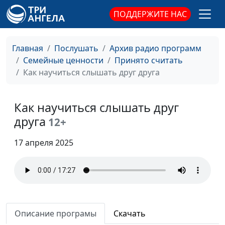
Влияние экологических
Юлия Синицына,
#901
ПОДДЕРЖИТЕ НАС
изменений на
Алина Караченцева,
психическое здоровье
практический
человека
психолог
Главная
Послушать
Архив радио программ
Семейные ценности
Принято считать
Что такое
Юлия Синицына,
#900
Как научиться слышать друг друга
психосоматика и как это
Алина Караченцева,
лечить?
практический
психолог
Как научиться слышать друг
друга
12+
Псевдопрощение. Как
Юлия Синицына,
#899
простить по -
Алина Караченцева,
17 апреля 2025
настоящему
практический
психолог
Влияние технологий на
Юлия Синицына,
#898
личность
Алина Караченцева,
практический
Описание програмы
Скачать
психолог