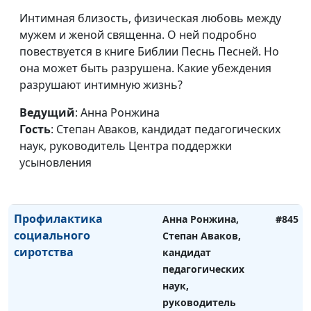
психолог
Интимная близость, физическая любовь между
Из чего стоит понятие
мужем и женой священна. О ней подробно
Юлия Синицына,
#848
имиджа
повествуется в книге Библии Песнь Песней. Но
Айгуль Иншакова,
она может быть разрушена. Какие убеждения
психолог
разрушают интимную жизнь?
Что такое выученная
Юлия Синицына,
#847
беспомощность и как
Ведущий
: Анна Ронжина
Айгуль Иншакова,
узнать её в себе
Гость
: Степан Аваков, кандидат педагогических
психолог
наук, руководитель Центра поддержки
Интуиция - существует
Юлия Синицына,
#846
усыновления
ли она?
Айгуль Иншакова,
психолог
Профилактика
Анна Ронжина,
#845
социального
Степан Аваков,
сиротства
кандидат
педагогических
наук,
руководитель