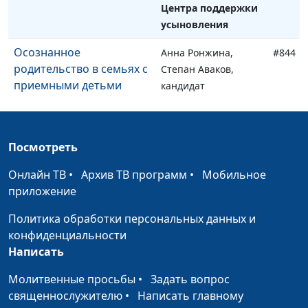
Центра поддержки
усыновления
Осознанное
Анна Ронжина,
#844
родительство в семьях с
Степан Аваков,
приемными детьми
кандидат
педагогических
наук, руководитель
Центра поддержки
Посмотреть
усыновления
Онлайн ТВ
•
Архив ТВ программ
•
Мобильное
Безусловная любовь к
Анна Ронжина,
#843
приложение
приемному ребенку
Степан Аваков,
кандидат
Политика обработки персональных данных и
педагогических
конфиденциальности
наук, руководитель
Написать
Центра поддержки
Молитвенные просьбы
•
Задать вопрос
усыновления
священнослужителю
•
Написать главному
Бесконечное терпение в
Анна Ронжина,
#842