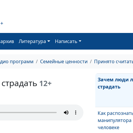
Травма насилия
исцелению
2+
Как принять се
христиански
оархив
Литература
Написать
Как социум
программируе
адио программ
Семейные ценности
Принято считат
неудачи
Зачем люди 
 страдать
12+
страдать
Как распознат
манипулятора 
человеке