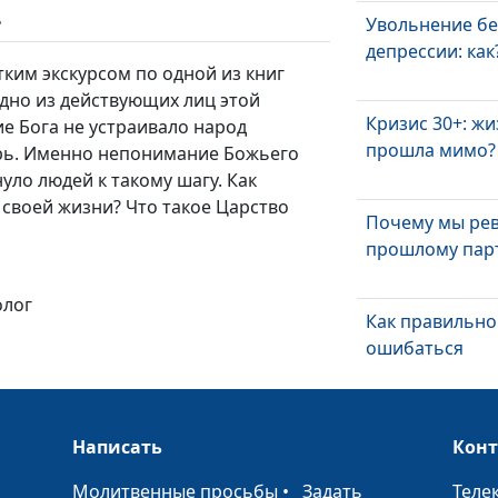
ь
Увольнение бе
депрессии: как
ким экскурсом по одной из книг
одно из действующих лиц этой
Кризис 30+: ж
ие Бога не устраивало народ
прошла мимо?
арь. Именно непонимание Божьего
уло людей к такому шагу. Как
своей жизни? Что такое Царство
Почему мы рев
прошлому пар
олог
Как правильно
ошибаться
Психология же
Написать
почему не вез
Кон
•
Молитвенные просьбы
•
Задать
Теле