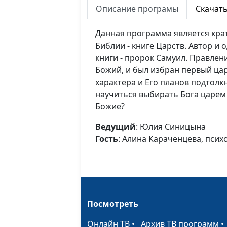
Описание програмы
Скачат
Данная программа является крат
Библии - книге Царств. Автор и 
книги - пророк Самуил. Правлен
Божий, и был избран первый ц
характера и Его планов подтолкн
научиться выбирать Бога царем 
Божие?
Ведущий
: Юлия Синицына
Гость
: Алина Караченцева, псих
Посмотреть
Онлайн ТВ
•
Архив ТВ программ