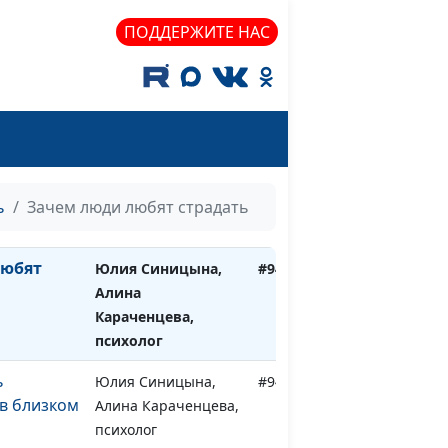
: путь к
Юлия Синицына,
#944
Алина Караченцева,
ПОДДЕРЖИТЕ НАС
психолог
бя по-
Юлия Синицына,
#943
Алина Караченцева,
психолог
Юлия Синицына,
#942
т наши
Алина Караченцева,
ь
Зачем люди любят страдать
психолог
любят
Юлия Синицына,
#941
Алина
Караченцева,
психолог
ь
Юлия Синицына,
#940
в близком
Алина Караченцева,
психолог