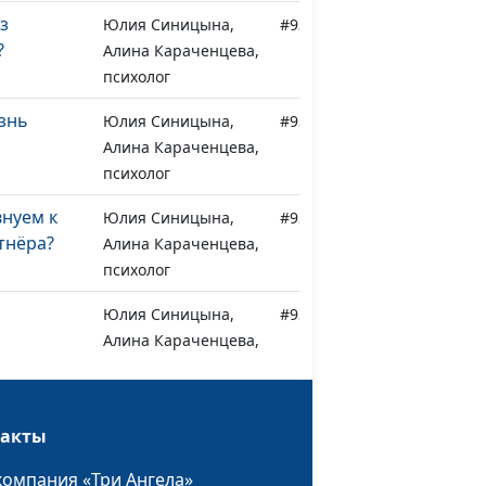
з
Юлия Синицына,
#939
?
Алина Караченцева,
психолог
изнь
Юлия Синицына,
#938
Алина Караченцева,
психолог
нуем к
Юлия Синицына,
#937
тнёра?
Алина Караченцева,
психолог
Юлия Синицына,
#936
Алина Караченцева,
психолог
ртвы:
Юлия Синицына,
#935
ёт?
такты
Алина Караченцева,
психолог
компания «Три Ангела»