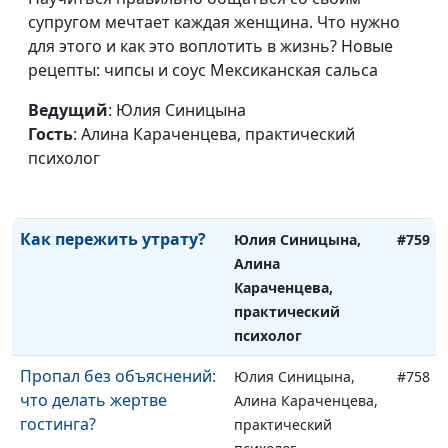
Личная эффективность -
Юлия Синицына,
#761
супругом мечтает каждая женщина. Что нужно
что это?
Алина Караченцева,
для этого и как это воплотить в жизнь? Новые
практический
рецепты: чипсы и соус Мексиканская сальса
психолог
Ведущий
: Юлия Синицына
Эмоции и чувства: о чем
Юлия Синицына,
#760
Гость
: Алина Караченцева, практический
они нам говорят?
Алина Караченцева,
психолог
практический
психолог
Как пережить утрату?
Юлия Синицына,
#759
Алина
Караченцева,
практический
психолог
Пропал без объяснений:
Юлия Синицына,
#758
что делать жертве
Алина Караченцева,
гостинга?
практический