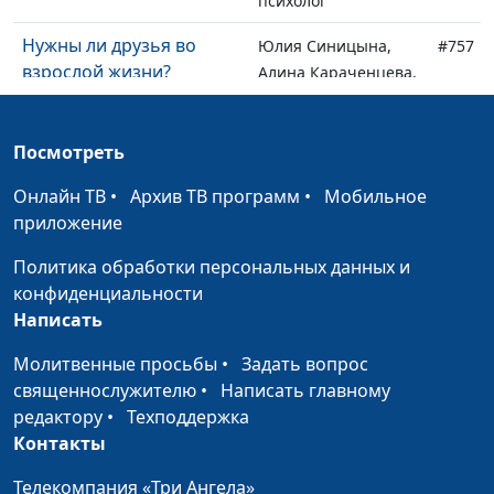
психолог
Нужны ли друзья во
Юлия Синицына,
#757
взрослой жизни?
Алина Караченцева,
практический
психолог
Посмотреть
Как пережить
Юлия Синицына,
#756
Онлайн ТВ
расставание?
•
Архив ТВ программ
•
Мобильное
Алина Караченцева,
приложение
практический
психолог
Политика обработки персональных данных и
конфиденциальности
Может ли духовность
Юлия Синицына,
#755
Написать
изменить нашу жизнь?
Алина Караченцева,
практический
Молитвенные просьбы
•
Задать вопрос
психолог
священнослужителю
•
Написать главному
редактору
•
Техподдержка
Можно ли быть
Юлия Синицына,
#754
Контакты
счастливым одному?
Алина Караченцева,
практический
Телекомпания «Три Ангела»