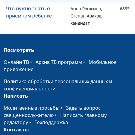
Что нужно знать о
Анна Ронжина,
#835
приемном ребенке
Степан Аваков,
кандидат
педагогических
наук, руководитель
Центра поддержки
Посмотреть
усыновления
Онлайн ТВ
•
Архив ТВ программ
•
Мобильное
Что нужно знать о
Анна Ронжина,
#834
приложение
здоровье приемного
Степан Аваков,
ребенка
кандидат
Политика обработки персональных данных и
педагогических
конфиденциальности
наук, руководитель
Написать
Центра поддержки
Молитвенные просьбы
•
Задать вопрос
усыновления
священнослужителю
•
Написать главному
5 правил выстраивания
Анна Ронжина,
#833
редактору
•
Техподдержка
отношений с приемным
Степан Аваков,
Контакты
ребенком
кандидат