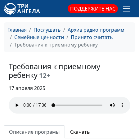
кровными и приемными
кандидат
ПОДДЕРЖИТЕ НАС
детьми
педагогических
наук, руководитель
Главная
Послушать
Архив радио программ
Центра поддержки
Семейные ценности
Принято считать
усыновления
Требования к приемному ребенку
Как родителям
Анна Ронжина,
#839
взаимодействовать с
Степан Аваков,
родными и приемными
Требования к приемному
кандидат
детьми
педагогических
ребенку
12+
наук, руководитель
Центра поддержки
17 апреля 2025
усыновления
Эмоциональное
Анна Ронжина,
#838
выгорание замещающих
Степан Аваков,
родителей
кандидат
педагогических
Описание програмы
Скачать
наук, руководитель