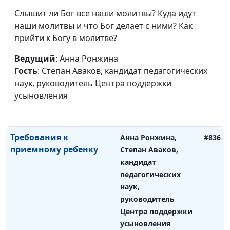
Центра поддержки
Слышит ли Бог все наши молитвы? Куда идут
усыновления
наши молитвы и что Бог делает с ними? Как
прийти к Богу в молитве?
Контрпродуктивные
Анна Ронжина,
#837
шаблоны поведения
Степан Аваков,
Ведущий
: Анна Ронжина
приемного ребенка
кандидат
Гость
: Степан Аваков, кандидат педагогических
педагогических
наук, руководитель Центра поддержки
наук, руководитель
усыновления
Центра поддержки
усыновления
Требования к
Анна Ронжина,
#836
приемному ребенку
Степан Аваков,
кандидат
педагогических
наук,
руководитель
Центра поддержки
усыновления