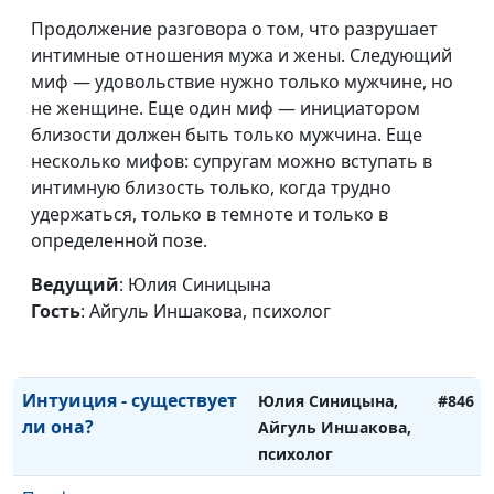
Почему я не хочу
Юлия Синицына,
#850
Продолжение разговора о том, что разрушает
отношений?
Айгуль Иншакова,
интимные отношения мужа и жены. Следующий
психолог
миф — удовольствие нужно только мужчине, но
Могу ли я кого-то
не женщине. Еще один миф — инициатором
Юлия Синицына,
#849
сделать счастливым?
близости должен быть только мужчина. Еще
Айгуль Иншакова,
несколько мифов: супругам можно вступать в
психолог
интимную близость только, когда трудно
Из чего стоит понятие
Юлия Синицына,
#848
удержаться, только в темноте и только в
имиджа
Айгуль Иншакова,
определенной позе.
психолог
Ведущий
: Юлия Синицына
Что такое выученная
Юлия Синицына,
#847
Гость
: Айгуль Иншакова, психолог
беспомощность и как
Айгуль Иншакова,
узнать её в себе
психолог
Интуиция - существует
Юлия Синицына,
#846
ли она?
Айгуль Иншакова,
психолог