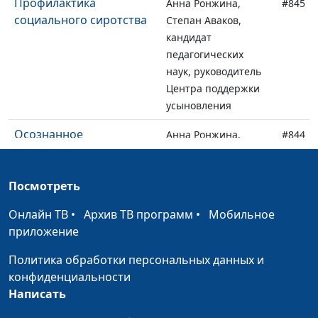
Профилактика
Анна Ронжина,
#845
социального сиротства
Степан Аваков,
кандидат
педагогических
наук, руководитель
Центра поддержки
усыновления
Осознанное
Анна Ронжина,
#844
родительство в семьях с
Степан Аваков,
приемными детьми
кандидат
Посмотреть
педагогических
наук, руководитель
Онлайн ТВ
•
Архив ТВ программ
•
Мобильное
Центра поддержки
приложение
усыновления
Политика обработки персональных данных и
Безусловная любовь к
Анна Ронжина,
#843
конфиденциальности
приемному ребенку
Степан Аваков,
Написать
кандидат
педагогических