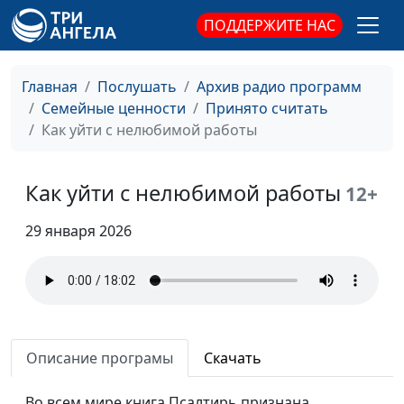
ПОДДЕРЖИТЕ НАС
Главная
Послушать
Архив радио программ
Семейные ценности
Принято считать
Как уйти с нелюбимой работы
Как уйти с нелюбимой работы
12+
29 января 2026
Как перестать терпеть
Мария Мараханова,
#953
по мелочам
Алина Караченцева,
Описание програмы
Скачать
психолог
Во всем мире книга Псалтирь признана