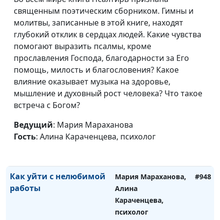
Ненавижу выходные! Это
Мария Мараханова,
#952
священным поэтическим сборником. Гимны и
нормально?
Алина Караченцева,
молитвы, записанные в этой книге, находят
психолог
глубокий отклик в сердцах людей. Какие чувства
Пустота души: причины
помогают выразить псалмы, кроме
Мария Мараханова,
#951
внутреннего
прославления Господа, благодарности за Его
Алина Караченцева,
дискомфорта
помощь, милость и благословения? Какое
психолог
влияние оказывает музыка на здоровье,
Почему я чувствую себя
Мария Мараханова,
#950
мышление и духовный рост человека? Что такое
старым в 25 лет?
Алина Караченцева,
встреча с Богом?
психолог
Ведущий
: Мария Мараханова
Как выключить режим
Мария Мараханова,
#949
Гость
: Алина Караченцева, психолог
автопилота
Алина Караченцева,
психолог
Как уйти с нелюбимой
Мария Мараханова,
#948
работы
Алина
Караченцева,
психолог