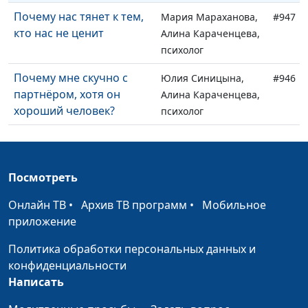
Почему нас тянет к тем,
Мария Мараханова,
#947
кто нас не ценит
Алина Караченцева,
психолог
Почему мне скучно с
Юлия Синицына,
#946
партнёром, хотя он
Алина Караченцева,
хороший человек?
психолог
Жёсткий секс: норма или
Юлия Синицына,
#945
проблема?
Алина Караченцева,
психолог
Посмотреть
Травма насилия: путь к
Юлия Синицына,
#944
Онлайн ТВ
•
Архив ТВ программ
•
Мобильное
исцелению
Алина Караченцева,
приложение
психолог
Политика обработки персональных данных и
Как принять себя по-
Юлия Синицына,
#943
конфиденциальности
христиански
Алина Караченцева,
Написать
психолог