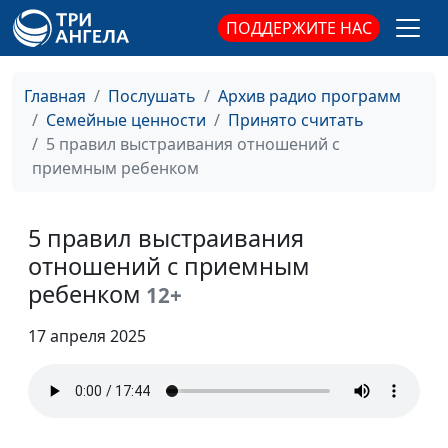
Центра поддержки
ПОДДЕРЖИТЕ НАС
усыновления
Контрпродуктивные
Анна Ронжина,
#837
Главная
Послушать
Архив радио программ
шаблоны поведения
Степан Аваков,
Семейные ценности
Принято считать
приемного ребенка
кандидат
5 правил выстраивания отношений с
педагогических
приемным ребенком
наук, руководитель
Центра поддержки
усыновления
5 правил выстраивания
Требования к
отношений с приемным
Анна Ронжина,
#836
приемному ребенку
Степан Аваков,
ребенком
12+
кандидат
педагогических
17 апреля 2025
наук, руководитель
Центра поддержки
усыновления
Что нужно знать о
Анна Ронжина,
#835