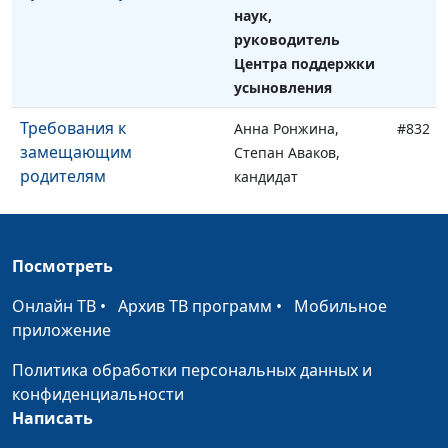
наук,
руководитель
Центра поддержки
усыновления
Требования к
Анна Ронжина,
#832
замещающим
Степан Аваков,
родителям
кандидат
педагогических
наук, руководитель
Центра поддержки
Посмотреть
усыновления
Онлайн ТВ
•
Архив ТВ программ
•
Мобильное
Как подготовиться к
Анна Ронжина,
#831
приложение
приемному
Степан Аваков,
родительству
кандидат
Политика обработки персональных данных и
педагогических
конфиденциальности
наук, руководитель
Написать
Центра поддержки