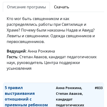
приемном ребенке
Степан Аваков,
Описание програмы
Скачать
кандидат
педагогических
Кто мог быть священником и как
наук, руководитель
распределялись работы при Святилище и
Центра поддержки
Храме? Почему были наказаны Надав и Авиуд?
усыновления
Левиты и священники. Одежда священников и
первосвященников.
Что нужно знать о
Анна Ронжина,
#834
здоровье приемного
Степан Аваков,
Ведущий
: Анна Ронжина
ребенка
кандидат
Гость
: Степан Аваков, кандидат педагогических
педагогических
наук, руководитель Центра поддержки
наук, руководитель
усыновления
Центра поддержки
усыновления
5 правил
Анна Ронжина,
#833
выстраивания
Степан Аваков,
отношений с
кандидат
приемным ребенком
педагогических