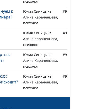
психолог
нуем к
Юлия Синицына,
#937
тнёра?
Алина Караченцева,
психолог
Юлия Синицына,
#936
Алина Караченцева,
психолог
ртвы:
Юлия Синицына,
#935
ёт?
Алина Караченцева,
психолог
ких:
Юлия Синицына,
#934
оисходит?
Алина Караченцева,
психолог
арактер
Юлия Синицына,
#933
Алина Караченцева,