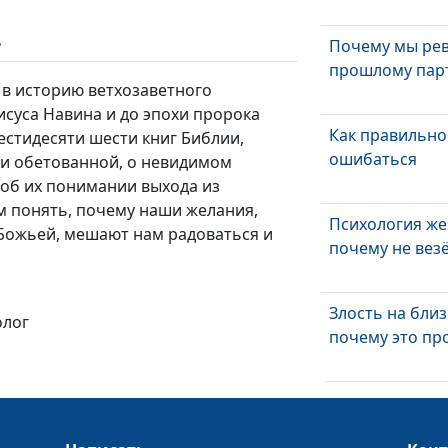
ь
Почему мы рев
прошлому пар
с в историю ветхозаветного
суса Навина и до эпохи пророка
Как правильно
шестидесяти шести книг Библии,
ошибаться
ли обетованной, о невидимом
 об их понимании выхода из
м понять, почему наши желания,
Психология же
 Божьей, мешают нам радоваться и
почему не вез
Злость на близ
олог
почему это пр
Меняется ли х
после 40?