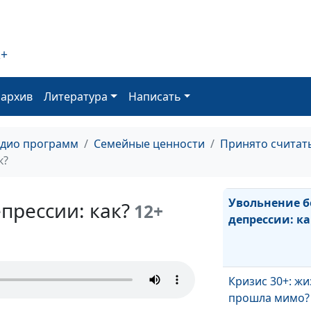
Как социум
программируе
неудачи
2+
Зачем люди л
страдать
оархив
Литература
Написать
Как распознат
адио программ
Семейные ценности
Принято считат
манипулятора 
к?
человеке
Увольнение б
прессии: как?
12+
депрессии: ка
Кризис 30+: ж
прошла мимо?