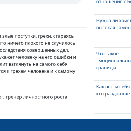
отношения с Б
Нужна ли хрис
ь
высокая самоо
злые поступки, грехи, стараясь
что ничего плохого не случилось.
последствия совершенных дел.
Что такое
укажет человеку на его ошибки и
эмоциональн
ит взглянуть на самого себя
границы
тся к грехам человека и к самому
Как вести себя 
кто раздражае
ог, тренер личностного роста
Как связаны ин
эмоции и духо