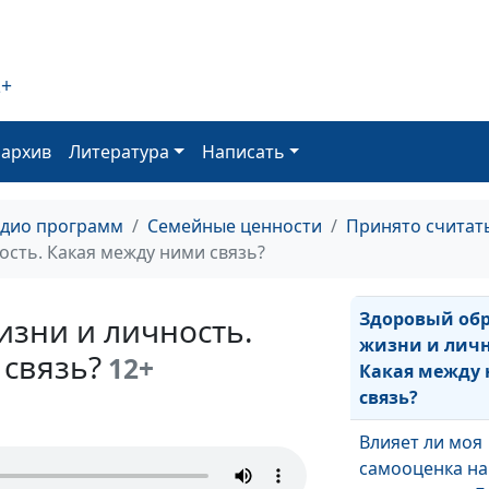
Может ли хри
2+
быть успешны
оархив
Литература
Написать
Верующий чел
испытывает стр
адио программ
Семейные ценности
Принято считат
ли это?
ость. Какая между ними связь?
Здоровый об
изни и личность.
жизни и личн
 связь?
12+
Какая между
связь?
Влияет ли моя
самооценка на