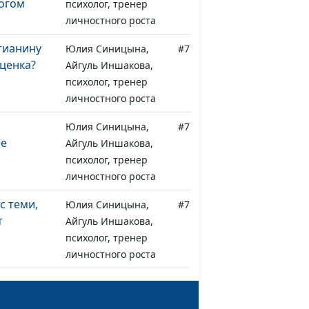
огом
психолог, тренер
личностного роста
тианину
Юлия Синицына,
#771
ценка?
Айгуль Иншакова,
психолог, тренер
личностного роста
Юлия Синицына,
#770
ые
Айгуль Иншакова,
психолог, тренер
личностного роста
с теми,
Юлия Синицына,
#769
т
Айгуль Иншакова,
психолог, тренер
личностного роста
теллект,
Юлия Синицына,
#768
вность
Айгуль Иншакова,