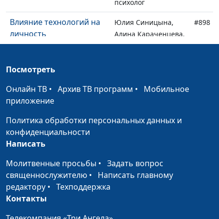
психолог
Влияние технологий на
Юлия Синицына,
#898
личность
Алина Караченцева,
практический
психолог
Посмотреть
Как справиться с
Юлия Синицына,
#897
Онлайн ТВ
завистью и начать
•
Архив ТВ программ
•
Мобильное
Алина Караченцева,
приложение
радоваться успехам
практический
других
психолог
Политика обработки персональных данных и
конфиденциальности
Как отпустить прошлое
Юлия Синицына,
#896
Написать
Алина Караченцева,
практический
Молитвенные просьбы
•
Задать вопрос
психолог
священнослужителю
•
Написать главному
редактору
•
Техподдержка
Как сохранить
Юлия Синицына,
#895
Контакты
молодость и красоту
Алина Караченцева,
практический
Телекомпания «Три Ангела»