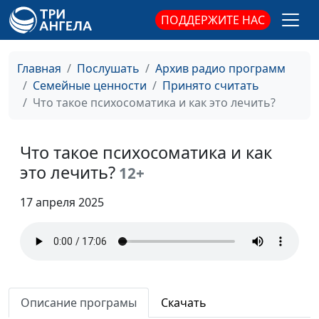
Интимность и
Мария Мараханова,
#906
ПОДДЕРЖИТЕ НАС
духовность: есть ли
Алена Евсеева,
связь?
практический
психолог
Главная
Послушать
Архив радио программ
Семейные ценности
Принято считать
Секс — просто
Мария Мараханова,
#905
Что такое психосоматика и как это лечить?
удовольствие или нечто
Алена Евсеева,
большее?
практический
психолог
Что такое психосоматика и как
это лечить?
Сепарация: пора
12+
Мария Мараханова,
#904
уходить от родителей?
Алена Евсеева,
17 апреля 2025
практический
психолог
Цифровая зависимость:
Юлия Синицына,
#903
как она влияет на нашу
Алина Караченцева,
психику
практический
Описание програмы
Скачать
психолог