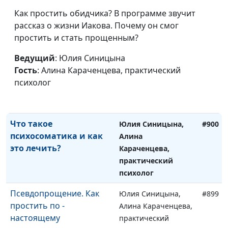
Как стать
Юлия Синицына,
#902
Как простить обидчика? В программе звучит
психологически
Алина Караченцева,
рассказ о жизни Иакова. Почему он смог
устойчивым
практический
простить и стать прощенным?
психолог
Ведущий
: Юлия Синицына
Влияние экологических
Юлия Синицына,
#901
Гость
: Алина Караченцева, практический
изменений на
Алина Караченцева,
психолог
психическое здоровье
практический
человека
психолог
Что такое
Юлия Синицына,
#900
психосоматика и как
Алина
это лечить?
Караченцева,
практический
психолог
Псевдопрощение. Как
Юлия Синицына,
#899
простить по -
Алина Караченцева,
настоящему
практический