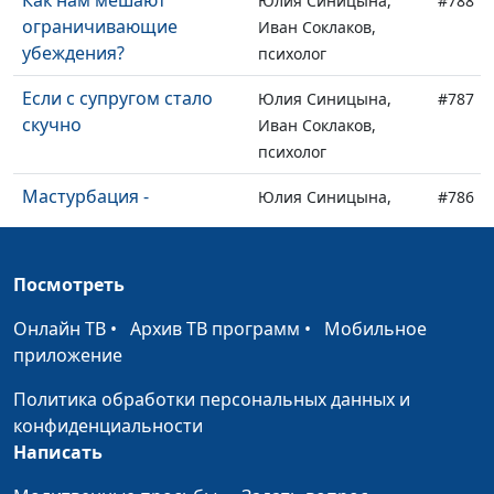
Как нам мешают
Юлия Синицына,
#788
ограничивающие
Иван Соклаков,
убеждения?
психолог
Если с супругом стало
Юлия Синицына,
#787
скучно
Иван Соклаков,
психолог
Мастурбация -
Юлия Синицына,
#786
зависимость или
Иван Соклаков,
данность жизни?
психолог
Посмотреть
Влияние гормонов на
Юлия Синицына,
#785
настроение
Иван Соклаков,
Онлайн ТВ
•
Архив ТВ программ
•
Мобильное
психолог
приложение
Обсессивно-
Юлия Синицына,
#784
Политика обработки персональных данных и
компульсивное
Иван Соклаков,
конфиденциальности
расстройство: как
психолог
Написать
распознать и