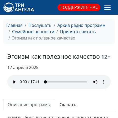
Флорьянович,
ПОДДЕРЖИТЕ НАС
психолог
Почему цели не
Юлия Синицына,
#796
Главная
Послушать
Архив радио программ
достигаются?
Ирина
Семейные ценности
Принято считать
Флорьянович,
Эгоизм как полезное качество
психолог
Как преодолеть страх
Юлия Синицына,
#795
Эгоизм как полезное качество
12+
ошибки
Ирина
Флорьянович,
17 апреля 2025
психолог
4 правила хорошего
Юлия Синицына,
#794
отдыха
Ирина
Флорьянович,
психолог
Описание програмы
Скачать
Профессиональное
Юлия Синицына,
#793
Если вы бросив курить теперь начнёте помогать