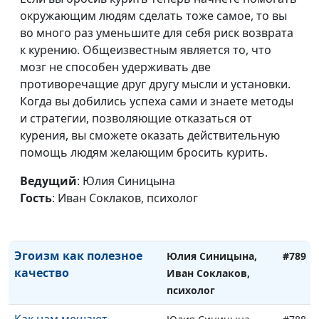
выгорание: причины,
Ирина
окружающим людям сделать тоже самое, то вы
стадии и профилактика
Флорьянович,
во много раз уменьшите для себя риск возврата
психолог
к курению. Общеизвестным является то, что
Как определить свой тип
мозг не способен удерживать две
Юлия Синицына,
#792
привязанности
противоречащие друг другу мысли и установки.
Иван Соклаков,
Когда вы добились успеха сами и знаете методы
психолог
и стратегии, позволяющие отказаться от
Проблемы
Юлия Синицына,
#791
курения, вы сможете оказать действительную
эмоциональной
Иван Соклаков,
помощь людям желающим бросить курить.
холодности
психолог
Ведущий
: Юлия Синицына
Норма жизни: как к ней
Юлия Синицына,
#790
Гость
: Иван Соклаков, психолог
прийти?
Иван Соклаков,
психолог
Эгоизм как полезное
Юлия Синицына,
#789
качество
Иван Соклаков,
психолог