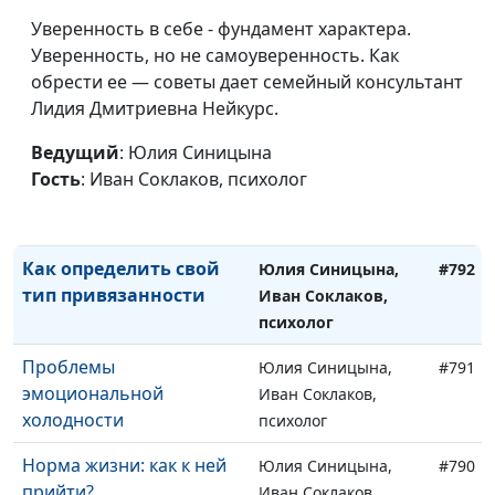
4 правила хорошего
Юлия Синицына,
#794
Уверенность в себе - фундамент характера.
отдыха
Ирина
Уверенность, но не самоуверенность. Как
Флорьянович,
обрести ее — советы дает семейный консультант
психолог
Лидия Дмитриевна Нейкурс.
Профессиональное
Юлия Синицына,
#793
Ведущий
: Юлия Синицына
выгорание: причины,
Ирина
Гость
: Иван Соклаков, психолог
стадии и профилактика
Флорьянович,
психолог
Как определить свой
Юлия Синицына,
#792
тип привязанности
Иван Соклаков,
психолог
Проблемы
Юлия Синицына,
#791
эмоциональной
Иван Соклаков,
холодности
психолог
Норма жизни: как к ней
Юлия Синицына,
#790
прийти?
Иван Соклаков,