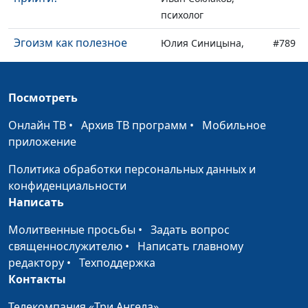
психолог
Эгоизм как полезное
Юлия Синицына,
#789
качество
Иван Соклаков,
психолог
Посмотреть
Как нам мешают
Юлия Синицына,
#788
ограничивающие
Иван Соклаков,
Онлайн ТВ
•
Архив ТВ программ
•
Мобильное
убеждения?
психолог
приложение
Если с супругом стало
Юлия Синицына,
#787
Политика обработки персональных данных и
скучно
Иван Соклаков,
конфиденциальности
психолог
Написать
Мастурбация -
Юлия Синицына,
#786
Молитвенные просьбы
•
Задать вопрос
зависимость или
Иван Соклаков,
священнослужителю
•
Написать главному
данность жизни?
психолог
редактору
•
Техподдержка
Контакты
Влияние гормонов на
Юлия Синицына,
#785
настроение
Иван Соклаков,
Телекомпания «Три Ангела»