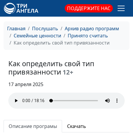
Как научить ребенка
Юлия Синицына,
#798
ПОДДЕРЖИТЕ НАС
финансовой
Ирина
грамотности
Флорьянович,
психолог
Главная
Послушать
Архив радио программ
Семейные ценности
Принято считать
Когнитивные искажения
Юлия Синицына,
#797
Как определить свой тип привязанности
— что с ними делать
Ирина
Флорьянович,
психолог
Как определить свой тип
привязанности
Почему цели не
12+
Юлия Синицына,
#796
достигаются?
Ирина
17 апреля 2025
Флорьянович,
психолог
Как преодолеть страх
Юлия Синицына,
#795
ошибки
Ирина
Флорьянович,
Описание програмы
Скачать
психолог