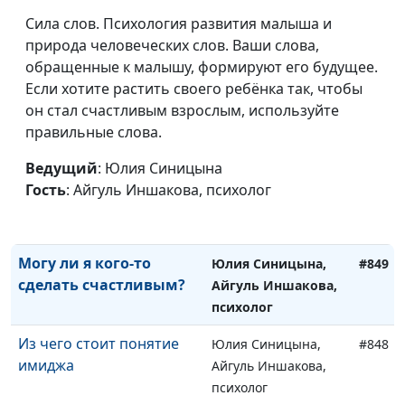
Что делать с ленью и
Сила слов. Психология развития малыша и
Юлия Синицына,
#852
выгоранием
природа человеческих слов. Ваши слова,
Айгуль Иншакова,
обращенные к малышу, формируют его будущее.
психолог
Если хотите растить своего ребёнка так, чтобы
Что такое пассивная
Юлия Синицына,
#851
он стал счастливым взрослым, используйте
агрессия и откуда она
Айгуль Иншакова,
правильные слова.
берётся
психолог
Ведущий
: Юлия Синицына
Почему я не хочу
Юлия Синицына,
#850
Гость
: Айгуль Иншакова, психолог
отношений?
Айгуль Иншакова,
психолог
Могу ли я кого-то
Юлия Синицына,
#849
сделать счастливым?
Айгуль Иншакова,
психолог
Из чего стоит понятие
Юлия Синицына,
#848
имиджа
Айгуль Иншакова,
психолог