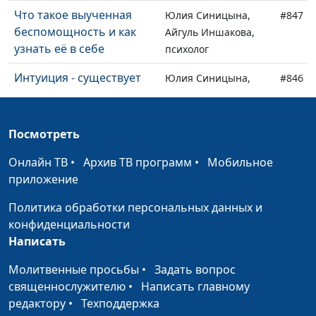
Что такое выученная
Юлия Синицына,
#847
беспомощность и как
Айгуль Иншакова,
узнать её в себе
психолог
Интуиция - существует
Юлия Синицына,
#846
ли она?
Айгуль Иншакова,
психолог
Посмотреть
Профилактика
Анна Ронжина,
#845
социального сиротства
Степан Аваков,
Онлайн ТВ
•
Архив ТВ программ
•
Мобильное
кандидат
приложение
педагогических
Политика обработки персональных данных и
наук, руководитель
конфиденциальности
Центра поддержки
Написать
усыновления
Молитвенные просьбы
•
Задать вопрос
Осознанное
Анна Ронжина,
#844
священнослужителю
•
Написать главному
родительство в семьях с
Степан Аваков,
редактору
•
Техподдержка
приемными детьми
кандидат