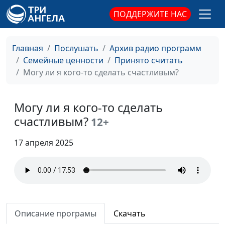
Как негативные
ПОДДЕРЖИТЕ НАС
Юлия Синицына,
#857
установки мешают нам
Айгуль Иншакова,
жить
психолог
Главная
Послушать
Архив радио программ
Четыре принципа
Юлия Синицына,
#856
Семейные ценности
Принято считать
самости
Айгуль Иншакова,
Могу ли я кого-то сделать счастливым?
психолог
Шаги к здоровой
Юлия Синицына,
#855
Могу ли я кого-то сделать
самооценке
Айгуль Иншакова,
счастливым?
12+
психолог
17 апреля 2025
Как реализовать себя
Юлия Синицына,
#854
Айгуль Иншакова,
психолог
Почему важно
Юлия Синицына,
#853
соблюдать личные
Айгуль Иншакова,
Описание програмы
Скачать
границы
психолог