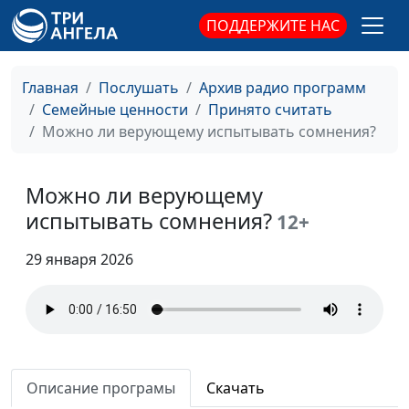
нам так трудно говорить
психолог, магистр
ПОДДЕРЖИТЕ НАС
об этом?
семейного
консультирования и
психотерапии
Главная
Послушать
Архив радио программ
Можно ли быть
Семейные ценности
Принято считать
Мария Мараханова,
#925
христианином и
Можно ли верующему испытывать сомнения?
Мария Вачева,
страдать от
психолог, магистр
тревожности?
семейного
Можно ли верующему
консультирования и
испытывать сомнения?
12+
психотерапии
Синдром FOMO. Как
Мария Мараханова,
#924
29 января 2026
перестать гнаться за
Мария Вачева,
всем сразу?
психолог, магистр
семейного
консультирования и
психотерапии
Описание програмы
Скачать
Оставленность Богом.
Мария Мараханова,
#923