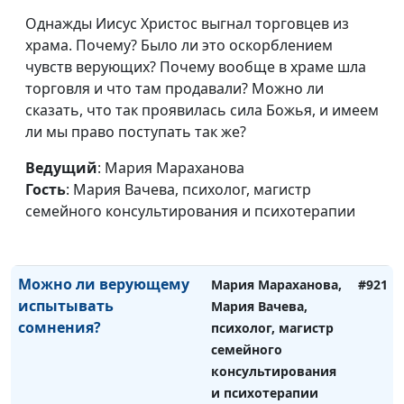
Почему Бог не отвечает
Мария Вачева,
Однажды Иисус Христос выгнал торговцев из
на молитвы?
психолог, магистр
храма. Почему? Было ли это оскорблением
семейного
чувств верующих? Почему вообще в храме шла
консультирования и
торговля и что там продавали? Можно ли
психотерапии
сказать, что так проявилась сила Божья, и имеем
ли мы право поступать так же?
Как справиться с
Мария Мараханова,
#922
изменой в христианском
Мария Вачева,
Ведущий
: Мария Мараханова
браке?
психолог, магистр
Гость
: Мария Вачева, психолог, магистр
семейного
семейного консультирования и психотерапии
консультирования и
психотерапии
Можно ли верующему
Мария Мараханова,
#921
испытывать
Мария Вачева,
сомнения?
психолог, магистр
семейного
консультирования
и психотерапии