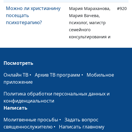
Можно ли христианину
Мария Мараханова,
#920
посещать
Мария Вачева,
психотерапию?
психолог, магистр
семейного
консультирования и
психотерапии
Порнозависимость с
Мария Мараханова,
#919
точки зрения
Посмотреть
Мария Вачева,
христианства
психолог, магистр
Онлайн ТВ
•
Архив ТВ программ
•
Мобильное
семейного
приложение
консультирования и
психотерапии
Политика обработки персональных данных и
конфиденциальности
Гнев в жизни
Мария Мараханова,
#918
Написать
христианина
Мария Вачева,
психолог, магистр
Молитвенные просьбы
•
Задать вопрос
семейного
священнослужителю
•
Написать главному
консультирования и