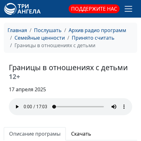
усыновления
ПОДДЕРЖИТЕ НАС
Особенности детей,
Анна Ронжина,
#821
оставшихся без
Степан Аваков,
Главная
Послушать
Архив радио программ
родителей
кандидат
Семейные ценности
Принято считать
педагогических
Границы в отношениях с детьми
наук, руководитель
Центра поддержки
усыновления
Границы в отношениях с детьми
12+
Настоящая женщина.
Юлия Синицына,
#820
Какая она?
Мария Вачева,
17 апреля 2025
психолог
Настоящий мужчина -
Юлия Синицына,
#819
кто он?
Мария Вачева,
психолог
Как перестать
Описание програмы
Скачать
Юлия Синицына,
#818