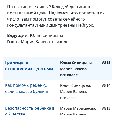
откладывать жизнь на
Мария Вачева,
потом
По статистике лишь 3% людей достигают
психолог
поставленной цели. Надеемся, что попасть в их
Жизнь женщины после
Юлия Синицына,
#817
число, вам помогут советы семейного
45 лет
Мария Вачева,
консультанта Лидии Дмитриевны Нейкурс.
психолог
Ведущий
: Юлия Синицына
Как взрослым детям
Юлия Синицына,
#816
Гость
: Мария Вачева, психолог
стоить отношения с
Мария Вачева,
родителями
психолог
Границы в
Юлия Синицына,
#815
отношениях с детьми
Мария Вачева,
психолог
Как помочь ребенку,
Юлия Синицына,
#814
если в классе буллинг
Мария Вачева,
психолог
Безопасность ребенка в
Мария Мараханова,
#813
обществе
Мария Вачева,