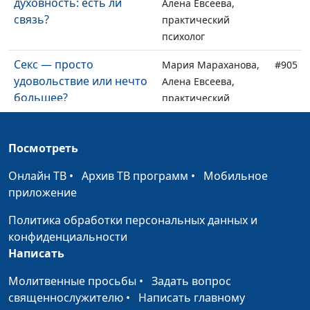
духовность: есть ли
Алена Евсеева,
связь?
практический
психолог
Секс — просто
Мария Мараханова,
#905
удовольствие или нечто
Алена Евсеева,
большее?
практический
психолог
Сепарация: пора
Мария Мараханова,
#904
Посмотреть
уходить от родителей?
Алена Евсеева,
Онлайн ТВ
•
Архив ТВ программ
•
Мобильное
практический
приложение
психолог
Политика обработки персональных данных и
Цифровая зависимость:
Юлия Синицына,
#903
конфиденциальности
как она влияет на нашу
Алина Караченцева,
Написать
психику
практический
психолог
Молитвенные просьбы
•
Задать вопрос
священнослужителю
•
Написать главному
Как стать
Юлия Синицына,
#902