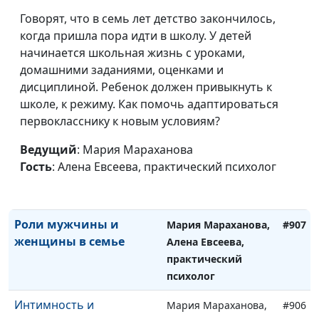
тебя обидел
Алена Евсеева,
Говорят, что в семь лет детство закончилось,
практический
когда пришла пора идти в школу. У детей
психолог
начинается школьная жизнь с уроками,
Что стоит вкладывать в
Мария Мараханова,
#909
домашними заданиями, оценками и
воспитание детей
Алена Евсеева,
дисциплиной. Ребенок должен привыкнуть к
практический
школе, к режиму. Как помочь адаптироваться
психолог
первокласснику к новым условиям?
Кем является мужчина в
Мария Мараханова,
#908
Ведущий
: Мария Мараханова
семье?
Алена Евсеева,
Гость
: Алена Евсеева, практический психолог
практический
психолог
Роли мужчины и
Мария Мараханова,
#907
женщины в семье
Алена Евсеева,
практический
психолог
Интимность и
Мария Мараханова,
#906