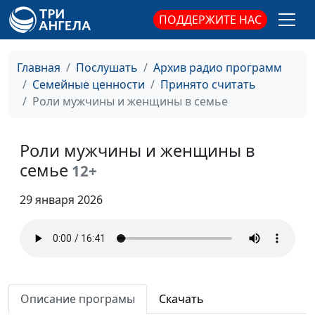
практический
ПОДДЕРЖИТЕ НАС
психолог
Негативные эмоции: как
Мария Мараханова,
#913
Главная
Послушать
Архив радио программ
проживать их
Алена Евсеева,
Семейные ценности
Принято считать
правильно
практический
Роли мужчины и женщины в семье
психолог
Одиночество в браке:
Мария Мараханова,
#912
Роли мужчины и женщины в
что делать, если в семье
Алена Евсеева,
семье
12+
нет близости
практический
психолог
29 января 2026
Как исцелить
Мария Мараханова,
#911
эмоциональные травмы
Алена Евсеева,
практический
психолог
Как простить тех, кто
Описание програмы
Скачать
Мария Мараханова,
#910