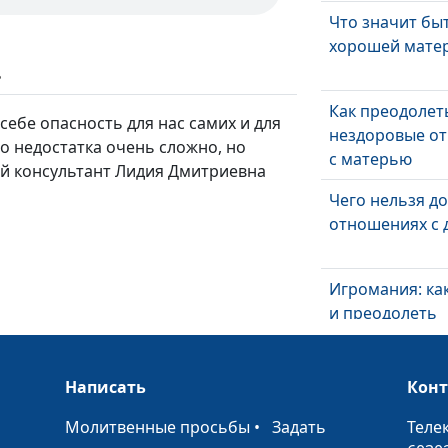
Что значит бы
хорошей мате
ь
Как преодолет
себе опасность для нас самих и для
нездоровые о
го недостатка очень сложно, но
с матерью
й консультант Лидия Дмитриевна
Чего нельзя до
отношениях с 
Игромания: ка
и преодолеть
зависимость р
Написать
Кон
Что делать, ес
ребёнок плохо
•
Молитвенные просьбы
•
Задать
Теле