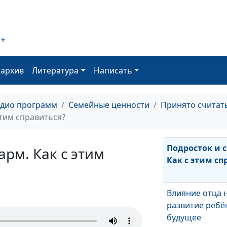
Как помочь ре
если в классе 
2+
Безопасность 
обществе
оархив
Литература
Написать
РПП у подрост
адио программ
Семейные ценности
Принято считат
профилактика 
этим справиться?
Подросток и 
арм. Как с этим
Как с этим сп
Влияние отца 
развитие ребён
будущее