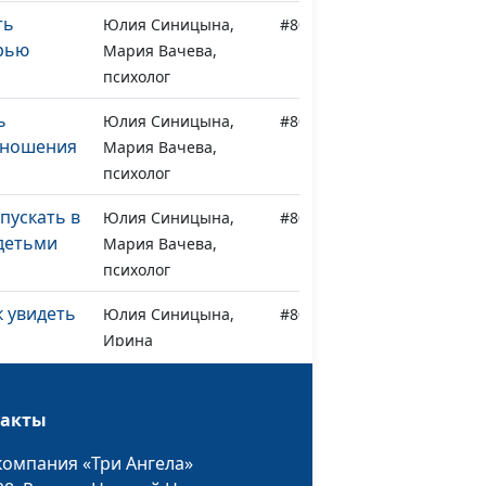
ть
Юлия Синицына,
#809
рью
Мария Вачева,
психолог
ь
Юлия Синицына,
#808
тношения
Мария Вачева,
психолог
пускать в
Юлия Синицына,
#807
детьми
Мария Вачева,
психолог
к увидеть
Юлия Синицына,
#806
Ирина
ебёнка
Флорьянович,
психолог
такты
ли
Юлия Синицына,
#805
 учится
компания «Три Ангела»
Ирина