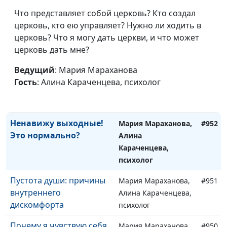
Что представляет собой церковь? Кто создал
церковь, кто ею управляет? Нужно ли ходить в
церковь? Что я могу дать церкви, и что может
церковь дать мне?
Ведущий
: Мария Мараханова
Как перестать терпеть
Мария Мараханова,
#953
Гость
: Алина Караченцева, психолог
по мелочам
Алина Караченцева,
психолог
Ненавижу выходные!
Мария Мараханова,
#952
Это нормально?
Алина
Караченцева,
психолог
Пустота души: причины
Мария Мараханова,
#951
внутреннего
Алина Караченцева,
дискомфорта
психолог
Почему я чувствую себя
Мария Мараханова,
#950