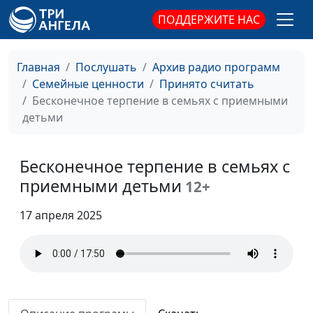
психолог
ПОДДЕРЖИТЕ НАС
Что такое выученная
Юлия Синицына,
#847
беспомощность и как
Айгуль Иншакова,
Главная
Послушать
Архив радио программ
узнать её в себе
психолог
Семейные ценности
Принято считать
Интуиция - существует
Бесконечное терпение в семьях с приемными
Юлия Синицына,
#846
ли она?
детьми
Айгуль Иншакова,
психолог
Профилактика
Бесконечное терпение в семьях с
Анна Ронжина,
#845
социального сиротства
Степан Аваков,
приемными детьми
12+
кандидат
педагогических
17 апреля 2025
наук, руководитель
Центра поддержки
усыновления
Осознанное
Анна Ронжина,
#844
родительство в семьях с
Степан Аваков,