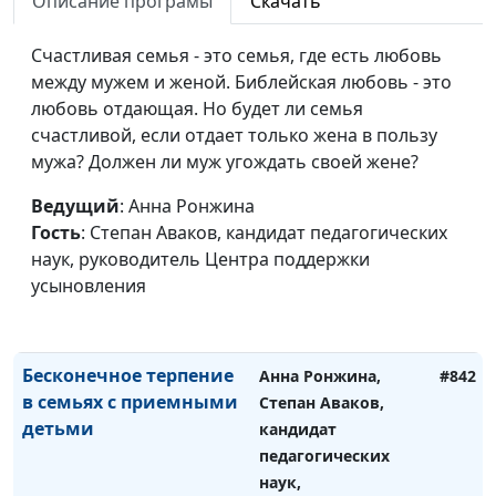
Описание програмы
Скачать
приемными детьми
кандидат
педагогических
Счастливая семья - это семья, где есть любовь
наук, руководитель
между мужем и женой. Библейская любовь - это
Центра поддержки
любовь отдающая. Но будет ли семья
усыновления
счастливой, если отдает только жена в пользу
мужа? Должен ли муж угождать своей жене?
Безусловная любовь к
Анна Ронжина,
#843
приемному ребенку
Степан Аваков,
Ведущий
: Анна Ронжина
кандидат
Гость
: Степан Аваков, кандидат педагогических
педагогических
наук, руководитель Центра поддержки
наук, руководитель
усыновления
Центра поддержки
усыновления
Бесконечное терпение
Анна Ронжина,
#842
в семьях с приемными
Степан Аваков,
детьми
кандидат
педагогических
наук,