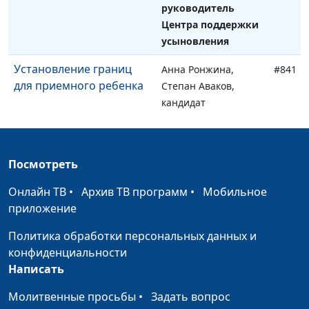
руководитель
Центра поддержки
усыновления
Установление границ
Анна Ронжина,
#841
для приемного ребенка
Степан Аваков,
кандидат
педагогических
наук, руководитель
Центра поддержки
Посмотреть
усыновления
Онлайн ТВ
•
Архив ТВ программ
•
Мобильное
Как построить
Анна Ронжина,
#840
приложение
отношения между
Степан Аваков,
кровными и приемными
кандидат
Политика обработки персональных данных и
детьми
педагогических
конфиденциальности
наук, руководитель
Написать
Центра поддержки
Молитвенные просьбы
•
Задать вопрос
усыновления