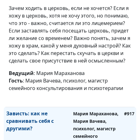
психотерапии
Зачем ходить в церковь, если не хочется? Если я
Порнозависимость с
Мария Мараханова,
#919
хожу в церковь, хотя не хочу этого, но понимаю,
точки зрения
Мария Вачева,
что это - важно, считается ли это лицемерием?
христианства
психолог, магистр
Если заставлять себя посещать церковь, придет
семейного
ли желание со временем? Важно понять, зачем я
консультирования и
хожу в храм, какой у меня духовный настрой? Как
психотерапии
это сделать? Как перестать скучать в церкви и
сделать свое присутствие в ней осмысленным?
Гнев в жизни
Мария Мараханова,
#918
христианина
Мария Вачева,
Ведущий
: Мария Мараханова
психолог, магистр
Гость
: Мария Вачева, психолог, магистр
семейного
семейного консультирования и психотерапии
консультирования и
психотерапии
Зависть: как не
Мария Мараханова,
#917
сравнивать себя с
Мария Вачева,
другими?
психолог, магистр
семейного