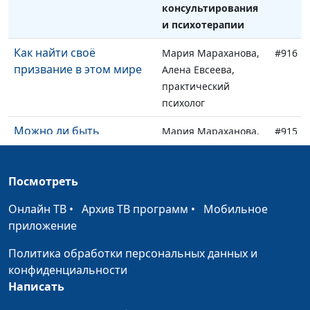
консультирования
и психотерапии
Как найти своё
Мария Мараханова,
#916
призвание в этом мире
Алена Евсеева,
практический
психолог
Можно ли быть
Мария Мараханова,
#915
христианином и
Алена Евсеева,
зарабатывать много
практический
денег
Посмотреть
психолог
Онлайн ТВ
Слышит ли нас Бог?
•
Архив ТВ программ
•
Мобильное
Мария Мараханова,
#914
приложение
Алена Евсеева,
практический
Политика обработки персональных данных и
психолог
конфиденциальности
Написать
Негативные эмоции: как
Мария Мараханова,
#913
проживать их
Алена Евсеева,