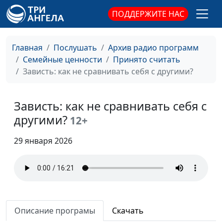
Как справиться с
Мария Мараханова,
#922
ПОДДЕРЖИТЕ НАС
изменой в христианском
Мария Вачева,
браке?
психолог, магистр
семейного
Главная
Послушать
Архив радио программ
консультирования и
Семейные ценности
Принято считать
психотерапии
Зависть: как не сравнивать себя с другими?
Можно ли верующему
Мария Мараханова,
#921
испытывать сомнения?
Мария Вачева,
Зависть: как не сравнивать себя с
психолог, магистр
другими?
12+
семейного
консультирования и
29 января 2026
психотерапии
Можно ли христианину
Мария Мараханова,
#920
посещать
Мария Вачева,
психотерапию?
психолог, магистр
семейного
Описание програмы
Скачать
консультирования и