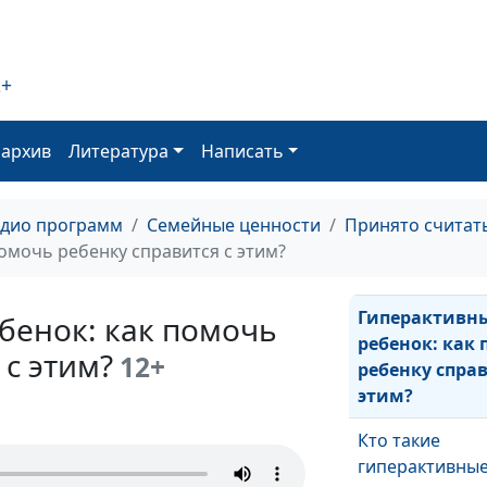
грамотности
Взрывные дети.
2+
воспитывать?
оархив
Литература
Написать
Взрывные дети.
ними
адио программ
Семейные ценности
Принято считат
взаимодейств
омочь ребенку справится с этим?
Гиперактивн
бенок: как помочь
ребенок: как
 с этим?
12+
ребенку справ
этим?
Кто такие
гиперактивные