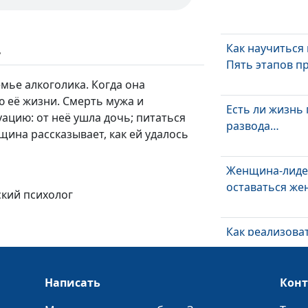
Как научиться
ь
Пять этапов 
мье алкоголика. Когда она
ю её жизни. Смерть мужа и
Есть ли жизнь
уацию: от неё ушла дочь; питаться
развода…
щина рассказывает, как ей удалось
Женщина-лидер
оставаться ж
ский психолог
Как реализова
потенциал
Написать
Кон
Как не постар