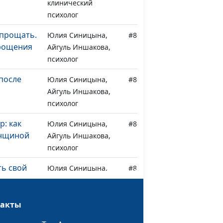
клинический
психолог
 прощать.
Юлия Синицына,
#866
прощения
Айгуль Иншакова,
психолог
 после
Юлия Синицына,
#865
Айгуль Иншакова,
психолог
: как
Юлия Синицына,
#864
енщиной
Айгуль Иншакова,
психолог
ть свой
Юлия Синицына,
#863
Айгуль Иншакова,
психолог
такты
еть
Юлия Синицына,
#862