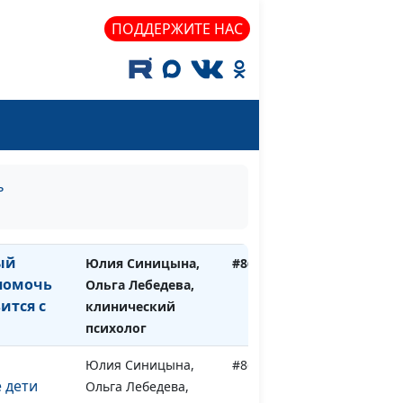
клинический
психолог
ПОДДЕРЖИТЕ НАС
 Как их
Юлия Синицына,
#870
Ольга Лебедева,
клинический
психолог
 Как с
Юлия Синицына,
#869
Ольга Лебедева,
ь
овать
клинический
психолог
ый
Юлия Синицына,
#868
 помочь
Ольга Лебедева,
ится с
клинический
психолог
Юлия Синицына,
#867
 дети
Ольга Лебедева,