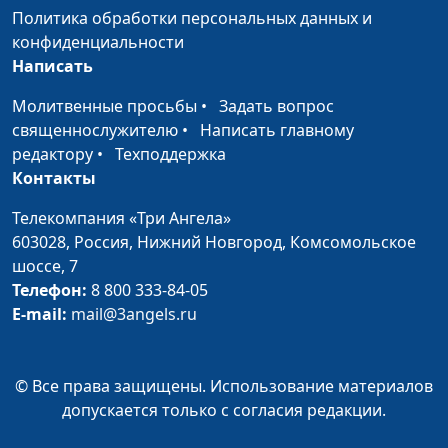
Политика обработки персональных данных и
психолог, тренер
конфиденциальности
личностного роста
Написать
Амбициозность и
Юлия Синицына,
#779
Молитвенные просьбы
•
Задать вопрос
христианство
Айгуль Иншакова,
священнослужителю
•
Написать главному
совместимы?
психолог, тренер
редактору
•
Техподдержка
личностного роста
Контакты
Детские травмы: зачем
Юлия Синицына,
#778
Телекомпания «Три Ангела»
их прорабатывать
Айгуль Иншакова,
603028,
Россия, Нижний Новгород,
Комсомольское
психолог, тренер
шоссе, 7
личностного роста
Телефон:
8 800 333-84-05
Как распознать у себя
Юлия Синицына,
#777
E-mail:
mail@3angels.ru
депрессию
Айгуль Иншакова,
психолог, тренер
личностного роста
© Все права защищены. Использование материалов
допускается только с согласия редакции.
За помощью — к
Юлия Синицына,
#776
психологу или к Богу?
Айгуль Иншакова,