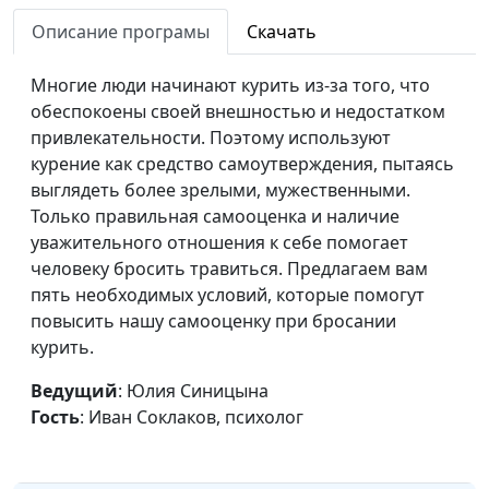
Эгоизм как полезное
Юлия Синицына,
#789
Описание програмы
Скачать
качество
Иван Соклаков,
психолог
Многие люди начинают курить из-за того, что
обеспокоены своей внешностью и недостатком
Как нам мешают
Юлия Синицына,
#788
привлекательности. Поэтому используют
ограничивающие
Иван Соклаков,
курение как средство самоутверждения, пытаясь
убеждения?
психолог
выглядеть более зрелыми, мужественными.
Если с супругом стало
Только правильная самооценка и наличие
Юлия Синицына,
#787
скучно
уважительного отношения к себе помогает
Иван Соклаков,
человеку бросить травиться. Предлагаем вам
психолог
пять необходимых условий, которые помогут
Мастурбация -
Юлия Синицына,
#786
повысить нашу самооценку при бросании
зависимость или
Иван Соклаков,
курить.
данность жизни?
психолог
Ведущий
: Юлия Синицына
Влияние гормонов на
Юлия Синицына,
#785
Гость
: Иван Соклаков, психолог
настроение
Иван Соклаков,
психолог