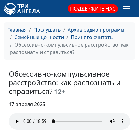
Флорьянович,
ПОДДЕРЖИТЕ НАС
психолог
Профессиональное
Юлия Синицына,
#793
Главная
Послушать
Архив радио программ
выгорание: причины,
Ирина
Семейные ценности
Принято считать
стадии и профилактика
Флорьянович,
Обсессивно-компульсивное расстройство: как
психолог
распознать и справиться?
Как определить свой тип
Юлия Синицына,
#792
привязанности
Иван Соклаков,
Обсессивно-компульсивное
психолог
расстройство: как распознать и
Проблемы
справиться?
Юлия Синицына,
#791
12+
эмоциональной
Иван Соклаков,
холодности
17 апреля 2025
психолог
Норма жизни: как к ней
Юлия Синицына,
#790
прийти?
Иван Соклаков,
психолог