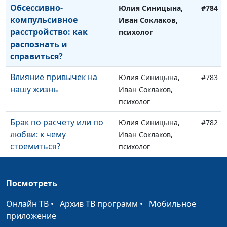
Обсессивно-
Юлия Синицына,
#784
компульсивное
Иван Соклаков,
расстройство: как
психолог
распознать и
справиться?
Влияние привычек на
Юлия Синицына,
#783
нашу жизнь
Иван Соклаков,
психолог
Брак по расчету или по
Юлия Синицына,
#782
любви: к чему
Иван Соклаков,
стремиться?
психолог
Как не потерять себя в
Юлия Синицына,
#781
партнере?
Иван Соклаков,
Посмотреть
психолог
Онлайн ТВ
•
Архив ТВ программ
•
Мобильное
Как связаны тело,
Юлия Синицына,
#780
приложение
психика и эмоции?
Айгуль Иншакова,