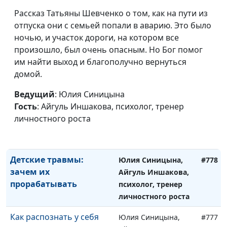
Как не потерять себя в
Юлия Синицына,
#781
партнере?
Рассказ Татьяны Шевченко о том, как на пути из
Иван Соклаков,
отпуска они с семьей попали в аварию. Это было
психолог
ночью, и участок дороги, на котором все
Как связаны тело,
Юлия Синицына,
#780
произошло, был очень опасным. Но Бог помог
психика и эмоции?
Айгуль Иншакова,
им найти выход и благополучно вернуться
психолог, тренер
домой.
личностного роста
Ведущий
: Юлия Синицына
Амбициозность и
Юлия Синицына,
#779
Гость
: Айгуль Иншакова, психолог, тренер
христианство
Айгуль Иншакова,
личностного роста
совместимы?
психолог, тренер
личностного роста
Детские травмы:
Юлия Синицына,
#778
зачем их
Айгуль Иншакова,
прорабатывать
психолог, тренер
личностного роста
Как распознать у себя
Юлия Синицына,
#777