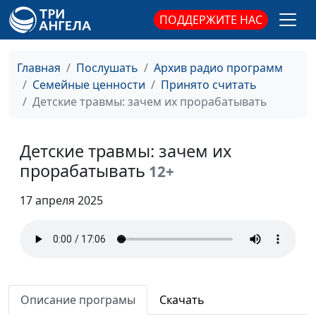
данность жизни?
психолог
ПОДДЕРЖИТЕ НАС
Влияние гормонов на
Юлия Синицына,
#785
настроение
Иван Соклаков,
психолог
Главная
Послушать
Архив радио программ
Семейные ценности
Принято считать
Обсессивно-
Юлия Синицына,
#784
Детские травмы: зачем их прорабатывать
компульсивное
Иван Соклаков,
расстройство: как
психолог
распознать и
Детские травмы: зачем их
справиться?
прорабатывать
12+
Влияние привычек на
Юлия Синицына,
#783
17 апреля 2025
нашу жизнь
Иван Соклаков,
психолог
Брак по расчету или по
Юлия Синицына,
#782
любви: к чему
Иван Соклаков,
стремиться?
психолог
Описание програмы
Скачать