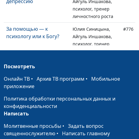
депрессию
Айгуль Иншакова,
психолог, тренер
личностного роста
За помощью — к
Юлия Синицына,
#776
психологу или к Богу?
Айгуль Иншакова,
психолог, тренер
личностного роста
Может ли христианин
Юлия Синицына,
#775
Посмотреть
быть успешным?
Айгуль Иншакова,
Онлайн ТВ
•
Архив ТВ программ
•
Мобильное
психолог, тренер
приложение
личностного роста
Политика обработки персональных данных и
Верующий человек не
Юлия Синицына,
#774
конфиденциальности
испытывает стресс? Так
Айгуль Иншакова,
Написать
ли это?
психолог, тренер
личностного роста
Молитвенные просьбы
•
Задать вопрос
священнослужителю
•
Написать главному
Здоровый образ жизни и
Юлия Синицына,
#773