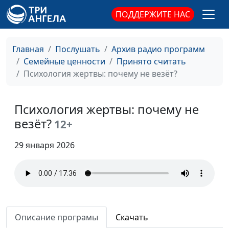
ПОДДЕРЖИТЕ НАС
Травма насилия: путь к
Юлия Синицына,
#944
исцелению
Алина Караченцева,
психолог
Главная
Послушать
Архив радио программ
Семейные ценности
Принято считать
Как принять себя по-
Юлия Синицына,
#943
Психология жертвы: почему не везёт?
христиански
Алина Караченцева,
психолог
Психология жертвы: почему не
Как социум
Юлия Синицына,
#942
программирует наши
везёт?
Алина Караченцева,
12+
неудачи
психолог
29 января 2026
Зачем люди любят
Юлия Синицына,
#941
страдать
Алина Караченцева,
психолог
Как распознать
Юлия Синицына,
#940
манипулятора в близком
Алина Караченцева,
Описание програмы
Скачать
человеке
психолог