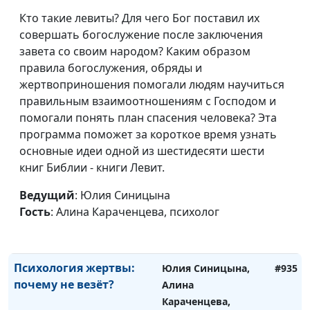
Кто такие левиты? Для чего Бог поставил их
Увольнение без
Юлия Синицына,
#939
совершать богослужение после заключения
депрессии: как?
Алина Караченцева,
завета со своим народом? Каким образом
психолог
правила богослужения, обряды и
Кризис 30+: жизнь
жертвоприношения помогали людям научиться
Юлия Синицына,
#938
прошла мимо?
правильным взаимоотношениям с Господом и
Алина Караченцева,
помогали понять план спасения человека? Эта
психолог
программа поможет за короткое время узнать
Почему мы ревнуем к
Юлия Синицына,
#937
основные идеи одной из шестидесяти шести
прошлому партнёра?
Алина Караченцева,
книг Библии - книги Левит.
психолог
Ведущий
: Юлия Синицына
Как правильно
Юлия Синицына,
#936
Гость
: Алина Караченцева, психолог
ошибаться
Алина Караченцева,
психолог
Психология жертвы:
Юлия Синицына,
#935
почему не везёт?
Алина
Караченцева,