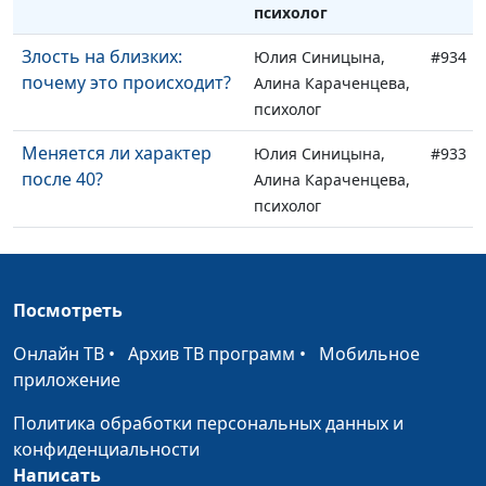
психолог
Злость на близких:
Юлия Синицына,
#934
почему это происходит?
Алина Караченцева,
психолог
Меняется ли характер
Юлия Синицына,
#933
после 40?
Алина Караченцева,
психолог
Дети и утрата: как
Мария Мараханова,
#932
помочь ребёнку
Мария Вачева,
справиться с потерей?
психолог, магистр
Посмотреть
семейного
Онлайн ТВ
•
Архив ТВ программ
•
Мобильное
консультирования и
приложение
психотерапии
Политика обработки персональных данных и
Влияние слов на нашу
Мария Мараханова,
#931
конфиденциальности
жизнь
Мария Вачева,
Написать
психолог, магистр