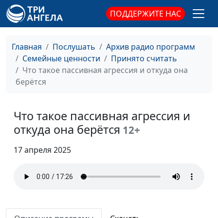
стресс
Айгуль Иншакова,
ПОДДЕРЖИТЕ НАС
психолог
Как раскрыть в себе
Юлия Синицына,
#859
Главная
Послушать
Архив радио программ
женственность
Айгуль Иншакова,
Семейные ценности
Принято считать
психолог
Что такое пассивная агрессия и откуда она
Как стать более
Юлия Синицына,
#858
берётся
энергичной и смелой
Айгуль Иншакова,
психолог
Что такое пассивная агрессия и
Как негативные
Юлия Синицына,
#857
откуда она берётся
12+
установки мешают нам
Айгуль Иншакова,
жить
психолог
17 апреля 2025
Четыре принципа
Юлия Синицына,
#856
самости
Айгуль Иншакова,
психолог
Шаги к здоровой
Юлия Синицына,
#855