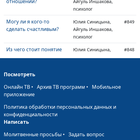
отношений?
Айгуль Иншакова,
психолог
Могу ли я кого-то
Юлия Синицына,
#849
сделать счастливым?
Айгуль Иншакова,
психолог
Из чего стоит понятие
Юлия Синицына,
#848
имиджа
Айгуль Иншакова,
психолог
Посмотреть
Что такое выученная
Юлия Синицына,
#847
беспомощность и как
Айгуль Иншакова,
Онлайн ТВ
•
Архив ТВ программ
•
Мобильное
узнать её в себе
психолог
приложение
Интуиция - существует
Юлия Синицына,
#846
Политика обработки персональных данных и
ли она?
Айгуль Иншакова,
конфиденциальности
психолог
Написать
Профилактика
Анна Ронжина,
#845
Молитвенные просьбы
•
Задать вопрос