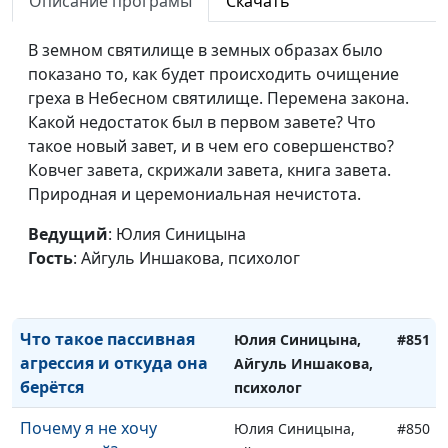
Описание програмы
Скачать
самооценке
Айгуль Иншакова,
психолог
В земном святилище в земных образах было
Как реализовать себя
показано то, как будет происходить очищение
Юлия Синицына,
#854
греха в Небесном святилище. Перемена закона.
Айгуль Иншакова,
Какой недостаток был в первом завете? Что
психолог
такое новый завет, и в чем его совершенство?
Почему важно
Юлия Синицына,
#853
Ковчег завета, скрижали завета, книга завета.
соблюдать личные
Айгуль Иншакова,
Природная и церемониальная нечистота.
границы
психолог
Ведущий
: Юлия Синицына
Что делать с ленью и
Юлия Синицына,
#852
Гость
: Айгуль Иншакова, психолог
выгоранием
Айгуль Иншакова,
психолог
Что такое пассивная
Юлия Синицына,
#851
агрессия и откуда она
Айгуль Иншакова,
берётся
психолог
Почему я не хочу
Юлия Синицына,
#850