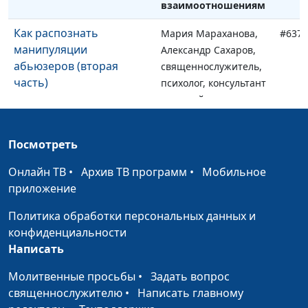
взаимоотношениям
Как распознать
Мария Мараханова,
#637
манипуляции
Александр Сахаров,
абьюзеров (вторая
священнослужитель,
часть)
психолог, консультант
по семейным
взаимоотношениям
Как распознать
Посмотреть
Мария Мараханова,
#636
манипуляции
Александр Сахаров,
Онлайн ТВ
•
Архив ТВ программ
•
Мобильное
абьюзеров (первая
священнослужитель,
приложение
часть)
психолог, консультант
по семейным
Политика обработки персональных данных и
взаимоотношениям
конфиденциальности
Написать
Абьюзеры и тираны:
Мария Мараханова,
#635
особенности мышления
Александр Сахаров,
Молитвенные просьбы
•
Задать вопрос
священнослужитель,
священнослужителю
•
Написать главному
психолог, консультант