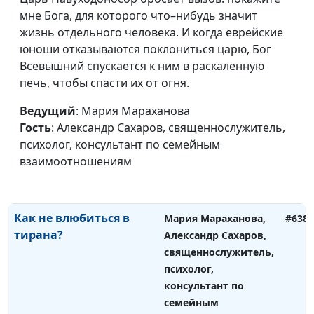
от чего защищать
Александр Сахаров,
мне Бога, для которого что–нибудь значит
ребенка
священнослужитель,
жизнь отдельного человека. И когда еврейские
психолог, консультант
юноши отказываются поклониться царю, Бог
по семейным
Всевышний спускается к ним в раскаленную
взаимоотношениям
печь, чтобы спасти их от огня.
Кто помогает
Мария Мараханова,
#639
Ведущий
: Мария Мараханова
абьюзерам
Александр Сахаров,
Гость
: Александр Сахаров, священнослужитель,
священнослужитель,
психолог, консультант по семейным
психолог, консультант
взаимоотношениям
по семейным
взаимоотношениям
Как не влюбиться в
Мария Мараханова,
#638
тирана?
Александр Сахаров,
священнослужитель,
психолог,
консультант по
семейным