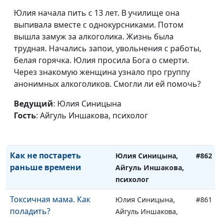
психолог
Юлия начала пить с 13 лет. В училище она
Есть ли жизнь после
выпивала вместе с однокурсниками. Потом
Юлия Синицына,
#865
развода…
вышла замуж за алкоголика. Жизнь была
Айгуль Иншакова,
трудная. Начались запои, увольнения с работы,
психолог
белая горячка. Юлия просила Бога о смерти.
Женщина-лидер: как
Юлия Синицына,
#864
Через знакомую женщина узнало про группу
оставаться женщиной
Айгуль Иншакова,
анонимных алкоголиков. Смогли ли ей помочь?
психолог
Ведущий
: Юлия Синицына
Как реализовать свой
Юлия Синицына,
#863
Гость
: Айгуль Иншакова, психолог
потенциал
Айгуль Иншакова,
психолог
Как не постареть
Юлия Синицына,
#862
раньше времени
Айгуль Иншакова,
психолог
Токсичная мама. Как
Юлия Синицына,
#861
поладить?
Айгуль Иншакова,