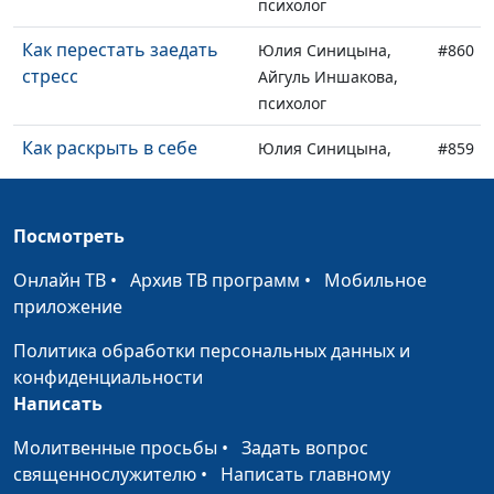
психолог
Как перестать заедать
Юлия Синицына,
#860
стресс
Айгуль Иншакова,
психолог
Как раскрыть в себе
Юлия Синицына,
#859
женственность
Айгуль Иншакова,
психолог
Посмотреть
Как стать более
Юлия Синицына,
#858
энергичной и смелой
Айгуль Иншакова,
Онлайн ТВ
•
Архив ТВ программ
•
Мобильное
психолог
приложение
Как негативные
Юлия Синицына,
#857
Политика обработки персональных данных и
установки мешают нам
Айгуль Иншакова,
конфиденциальности
жить
психолог
Написать
Четыре принципа
Юлия Синицына,
#856
Молитвенные просьбы
•
Задать вопрос
самости
Айгуль Иншакова,
священнослужителю
•
Написать главному