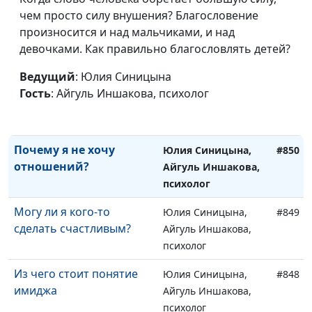
чем просто силу внушения? Благословение
Что делать с ленью и
Юлия Синицына,
#852
произносится и над мальчиками, и над
выгоранием
Айгуль Иншакова,
девочками. Как правильно благословлять детей?
психолог
Ведущий
: Юлия Синицына
Что такое пассивная
Юлия Синицына,
#851
Гость
: Айгуль Иншакова, психолог
агрессия и откуда она
Айгуль Иншакова,
берётся
психолог
Почему я не хочу
Юлия Синицына,
#850
отношений?
Айгуль Иншакова,
психолог
Могу ли я кого-то
Юлия Синицына,
#849
сделать счастливым?
Айгуль Иншакова,
психолог
Из чего стоит понятие
Юлия Синицына,
#848
имиджа
Айгуль Иншакова,
психолог