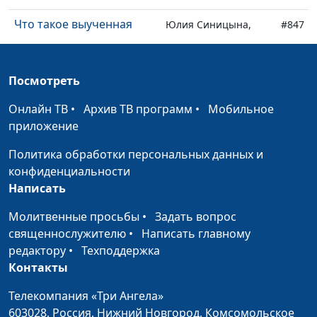
Что такое выученная
Юлия Синицына,
#847
беспомощность и как
Айгуль Иншакова,
узнать её в себе
психолог
Посмотреть
Интуиция - существует
Юлия Синицына,
#846
ли она?
Айгуль Иншакова,
Онлайн ТВ
•
Архив ТВ программ
•
Мобильное
психолог
приложение
Профилактика
Анна Ронжина,
#845
Политика обработки персональных данных и
социального сиротства
Степан Аваков,
конфиденциальности
кандидат
Написать
педагогических
Молитвенные просьбы
•
Задать вопрос
наук, руководитель
священнослужителю
•
Написать главному
Центра поддержки
редактору
•
Техподдержка
усыновления
Контакты
Осознанное
Анна Ронжина,
#844
Телекомпания «Три Ангела»
родительство в семьях с
Степан Аваков,
603028,
Россия, Нижний Новгород,
Комсомольское
приемными детьми
кандидат