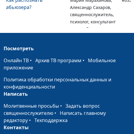
Как распознать
Мария Мараханова,
#632
абьюзера?
Александр Сахаров,
священнослужитель,
психолог, консультант
по семейным
взаимоотношениям
Роль родителей в
Посмотреть
Анна Богатская, Ольга
#631
воспитании девочки
Лебедева, психолог
Онлайн ТВ
•
Архив ТВ программ
•
Мобильное
приложение
Роль родителей в
Анна Богатская, Ольга
#630
воспитании мальчика
Лебедева, психолог
Политика обработки персональных данных и
конфиденциальности
Советы родителям
Анна Богатская, Ольга
#629
Написать
дошкольников
Лебедева, психолог
Молитвенные просьбы
•
Задать вопрос
Этапы развития девочки
Анна Богатская, Ольга
#628
священнослужителю
•
Написать главному
Лебедева, психолог
редактору
•
Техподдержка
Этапы развития
Анна Богатская, Ольга
#627
Контакты
мальчика
Лебедева, психолог