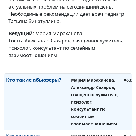
психолог, консультант
актуальных проблем на сегодняшний день.
по семейным
Необходимые рекомендации дает врач педиатр
взаимоотношениям
Татьяна Зинатуллина.
Как стать абьюзером
Мария Мараханова,
#634
Ведущий
: Мария Мараханова
Александр Сахаров,
Гость
: Александр Сахаров, священнослужитель,
священнослужитель,
психолог, консультант по семейным
психолог, консультант
взаимоотношениям
по семейным
взаимоотношениям
Кто такие абьюзеры?
Мария Мараханова,
#633
Александр Сахаров,
священнослужитель,
психолог,
консультант по
семейным
взаимоотношениям