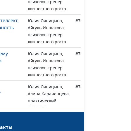
психолог, тренер
личностного роста
теллект,
Юлия Синицына,
#768
вность
Айгуль Иншакова,
психолог, тренер
личностного роста
ему
Юлия Синицына,
#767
к
Айгуль Иншакова,
психолог, тренер
личностного роста
Юлия Синицына,
#766
?
Алина Караченцева,
практический
психолог
ить в
Юлия Синицына,
#765
такты
Алина Караченцева,