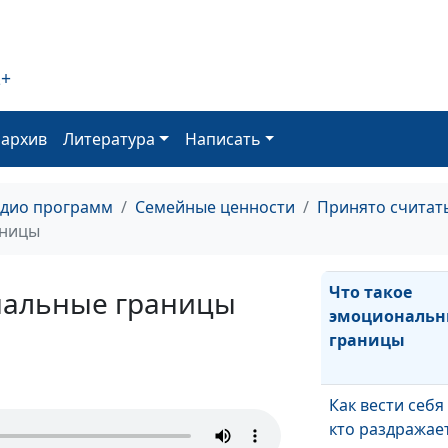
ними связь?
Влияет ли моя
2+
самооценка на
отношения с Б
оархив
Литература
Написать
Нужна ли хрис
высокая самоо
адио программ
Семейные ценности
Принято считат
аницы
Что такое
нальные границы
эмоциональн
границы
Как вести себя 
кто раздражае