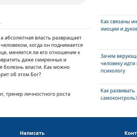
Как связаны ин
ь
эмоции и духо
, а абсолютная власть развращает
 человеком, когда он поднимается
це, меняется ли его отношение к
Зачем верующ
звратить даже смиренных и
человеку идти 
я болезнь власти. Как можно
психологу
рит об этом Бог?
Как развивать
ог, тренер личностного роста
самоконтроль
Что значит «ж
потоке»?
Написать
Кон