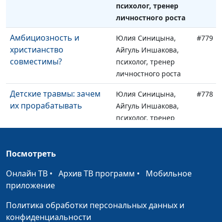
психолог, тренер
личностного роста
Амбициозность и
Юлия Синицына,
#779
христианство
Айгуль Иншакова,
совместимы?
психолог, тренер
личностного роста
Детские травмы: зачем
Юлия Синицына,
#778
их прорабатывать
Айгуль Иншакова,
психолог, тренер
личностного роста
Как распознать у себя
Юлия Синицына,
#777
Посмотреть
депрессию
Айгуль Иншакова,
Онлайн ТВ
•
Архив ТВ программ
•
Мобильное
психолог, тренер
приложение
личностного роста
Политика обработки персональных данных и
За помощью — к
Юлия Синицына,
#776
конфиденциальности
психологу или к Богу?
Айгуль Иншакова,