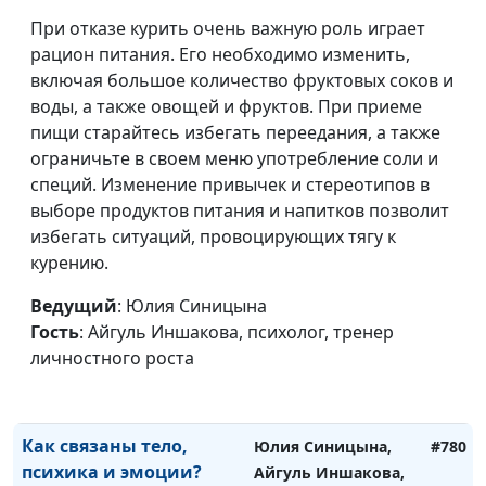
Обсессивно-
Юлия Синицына,
#784
При отказе курить очень важную роль играет
компульсивное
Иван Соклаков,
рацион питания. Его необходимо изменить,
расстройство: как
психолог
включая большое количество фруктовых соков и
распознать и
воды, а также овощей и фруктов. При приеме
справиться?
пищи старайтесь избегать переедания, а также
Влияние привычек на
ограничьте в своем меню употребление соли и
Юлия Синицына,
#783
нашу жизнь
специй. Изменение привычек и стереотипов в
Иван Соклаков,
выборе продуктов питания и напитков позволит
психолог
избегать ситуаций, провоцирующих тягу к
Брак по расчету или по
Юлия Синицына,
#782
курению.
любви: к чему
Иван Соклаков,
стремиться?
Ведущий
: Юлия Синицына
психолог
Гость
: Айгуль Иншакова, психолог, тренер
Как не потерять себя в
Юлия Синицына,
#781
личностного роста
партнере?
Иван Соклаков,
психолог
Как связаны тело,
Юлия Синицына,
#780
психика и эмоции?
Айгуль Иншакова,