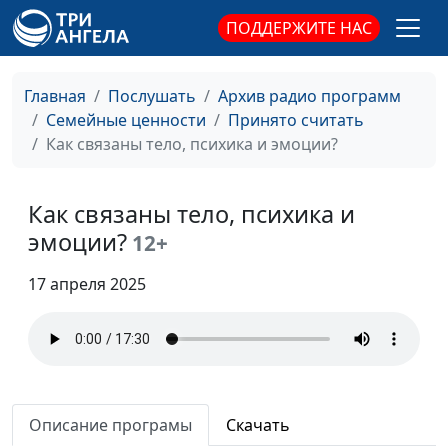
Эгоизм как полезное
Юлия Синицына,
#789
ПОДДЕРЖИТЕ НАС
качество
Иван Соклаков,
психолог
Главная
Послушать
Архив радио программ
Как нам мешают
Юлия Синицына,
#788
Семейные ценности
Принято считать
ограничивающие
Иван Соклаков,
Как связаны тело, психика и эмоции?
убеждения?
психолог
Если с супругом стало
Юлия Синицына,
#787
Как связаны тело, психика и
скучно
Иван Соклаков,
эмоции?
психолог
12+
Мастурбация -
Юлия Синицына,
#786
17 апреля 2025
зависимость или
Иван Соклаков,
данность жизни?
психолог
Влияние гормонов на
Юлия Синицына,
#785
настроение
Иван Соклаков,
психолог
Описание програмы
Скачать