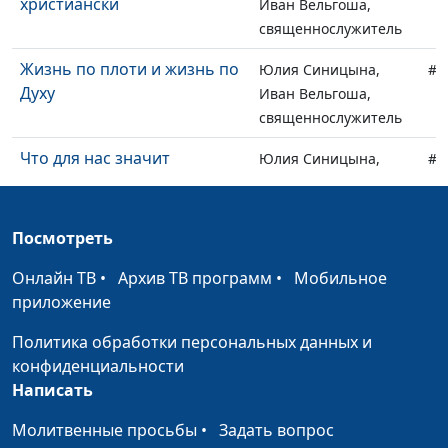
христиански
Иван Вельгоша,
священнослужитель
Жизнь по плоти и жизнь по
Юлия Синицына,
#1
Духу
Иван Вельгоша,
священнослужитель
Что для нас значит
Юлия Синицына,
#1
Воскресение Христово
Иван Вельгоша,
священнослужитель
Посмотреть
«Один берется, другой
Юлия Синицына,
#1
оставляется»
Иван Вельгоша,
Онлайн ТВ
•
Архив ТВ программ
•
Мобильное
священнослужитель
приложение
Род избранный,
Юлия Синицына,
#1
Политика обработки персональных данных и
царственное священство
Иван Вельгоша,
конфиденциальности
священнослужитель
Написать
«В последние времена
Юлия Синицына,
#1
Молитвенные просьбы
•
Задать вопрос