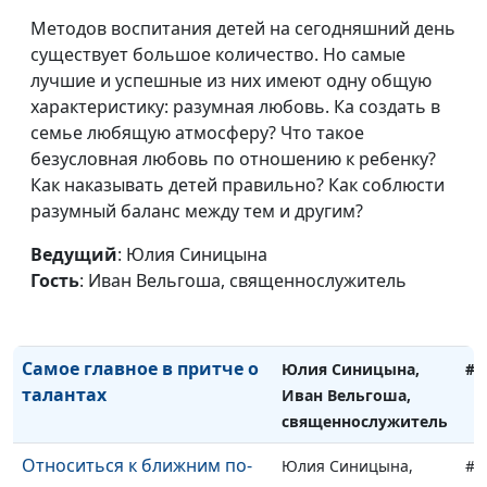
Методов воспитания детей на сегодняшний день
существует большое количество. Но самые
лучшие и успешные из них имеют одну общую
характеристику: разумная любовь. Ка создать в
семье любящую атмосферу? Что такое
безусловная любовь по отношению к ребенку?
Как наказывать детей правильно? Как соблюсти
разумный баланс между тем и другим?
Ведущий
: Юлия Синицына
Какой была
Юлия Синицына,
#1
Гость
: Иван Вельгоша, священнослужитель
раннехристианская
Иван Вельгоша,
церковь
священнослужитель
Самое главное в притче о
Юлия Синицына,
#1
талантах
Иван Вельгоша,
священнослужитель
Относиться к ближним по-
Юлия Синицына,
#1