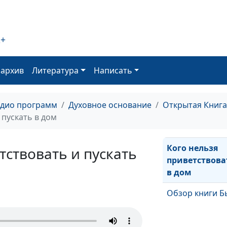
Ложь во спасен
2+
Обзор книги С
оархив
Литература
Написать
Зачем мне ход
адио программ
Духовное основание
Открытая Книга
церковь?
 пускать в дом
Кого нельзя
тствовать и пускать
приветствова
в дом
Обзор книги Б