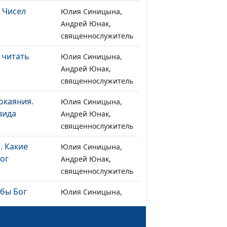
и Чисел
Юлия Синицына,
#1268
Андрей Юнак,
священнослужитель
 читать
Юлия Синицына,
#1267
Андрей Юнак,
священнослужитель
окаяния.
Юлия Синицына,
#1266
вида
Андрей Юнак,
священнослужитель
. Какие
Юлия Синицына,
#1265
Бог
Андрей Юнак,
священнослужитель
обы Бог
Юлия Синицына,
#1264
Андрей Юнак,
священнослужитель