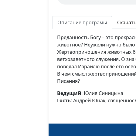
Описание програмы
Скачат
Преданность Богу – это прекрас
животное? Неужели нужно было 
Жертвоприношения животных б
ветхозаветного служения. О зн
поведал Израилю после его осво
В чем смысл жертвоприношений
Писания?
Ведущий
: Юлия Синицына
Гость
: Андрей Юнак, священнос