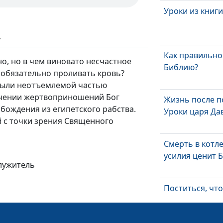
Уроки из книг
ь
Как правильно
но, но в чем виновато несчастное
Библию?
обязательно проливать кровь?
ыли неотъемлемой частью
ачении жертвоприношений Бог
Жизнь после п
бождения из египетского рабства.
Уроки царя Да
 с точки зрения Священного
Смерть в котле
усилия ценит 
лужитель
Поститься, чт
ответил?