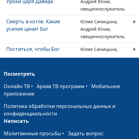
Уроки царя Давида
Андрей Юнак,
священнослужитель
Смерть в котле. Какие
Юлия Синицына,
#1
усилия ценит Бог
Андрей Юнак,
священнослужитель
Поститься, чтобы Бог
Юлия Синицына,
#1
ответил?
Андрей Юнак,
священнослужитель
Посмотреть
Пасха наша – Христос
Юлия Синицына,
#1
Андрей Юнак,
Онлайн ТВ
•
Архив ТВ программ
•
Мобильное
священнослужитель
приложение
Что такое покаяние и как к
Юлия Синицына,
#1
Политика обработки персональных данных и
нему прийти?
Сергей Негусев,
конфиденциальности
священнослужитель
Написать
В ожидании Второго
Юлия Синицына,
#1
Молитвенные просьбы
•
Задать вопрос