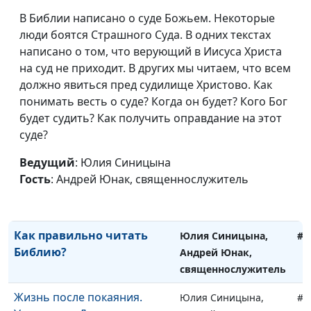
церковь?
Андрей Юнак,
В Библии написано о суде Божьем. Некоторые
священнослужитель
люди боятся Страшного Суда. В одних текстах
Кого нельзя
написано о том, что верующий в Иисуса Христа
Юлия Синицына,
#1
приветствовать и пускать в
на суд не приходит. В других мы читаем, что всем
Андрей Юнак,
дом
должно явиться пред судилище Христово. Как
священнослужитель
понимать весть о суде? Когда он будет? Кого Бог
Обзор книги Бытие
Юлия Синицына,
#1
будет судить? Как получить оправдание на этот
Андрей Юнак,
суде?
священнослужитель
Ведущий
: Юлия Синицына
Уроки из книги Чисел
Юлия Синицына,
#1
Гость
: Андрей Юнак, священнослужитель
Андрей Юнак,
священнослужитель
Как правильно читать
Юлия Синицына,
#1
Библию?
Андрей Юнак,
священнослужитель
Жизнь после покаяния.
Юлия Синицына,
#1