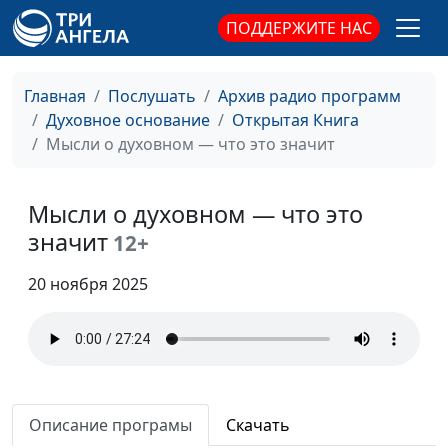
религиоведения
ПОДДЕРЖИТЕ НАС
Каждый ли христианин
Юлия Синицына,
#1
должен пережить гонения
Евгений Кафтанов,
Главная
Послушать
Архив радио программ
за веру?
священнослужитель,
Духовное основание
Открытая Книга
магистр
Мысли о духовном — что это значит
религиоведения
Мужчина-христианин:
Юлия Синицына,
#1
Мысли о духовном — что это
каким он должен быть?
Евгений Кафтанов,
значит
12+
священнослужитель,
магистр
20 ноября 2025
религиоведения
Должна ли женщина-
Юлия Синицына,
#1
христианка быть покорной?
Евгений Кафтанов,
священнослужитель,
магистр
Описание програмы
Скачать
религиоведения