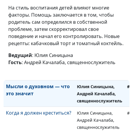
Если умер близкий человек
На стиль воспитания детей влияют многие
Юлия Синицына,
#1
факторы. Помощь заключается в том, чтобы
Андрей Качалаба,
родитель сам определился в собственной
священнослужитель
проблеме, затем скорректировал свое
Как пережить развод
Юлия Синицына,
#1
поведение и начал его контролировать. Новые
Андрей Качалаба,
рецепты: кабачковый торт и томатный коктейль.
священнослужитель
Ведущий
: Юлия Синицына
Зачем служить в церкви?
Юлия Синицына,
#1
Гость
: Андрей Качалаба, священнослужитель
Андрей Качалаба,
священнослужитель
Мысли о духовном — что
Юлия Синицына,
#1
это значит
Андрей Качалаба,
священнослужитель
Когда я должен креститься?
Юлия Синицына,
#1
Андрей Качалаба,
священнослужитель