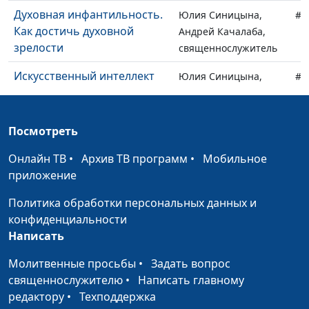
Духовная инфантильность.
Юлия Синицына,
#1
Как достичь духовной
Андрей Качалаба,
зрелости
священнослужитель
Искусственный интеллект
Юлия Синицына,
#1
— благо или зло?
Александр Синицын,
священнослужитель
Посмотреть
Как ориентироваться среди
Юлия Синицына,
#1
хаоса информации?
Александр Синицын,
Онлайн ТВ
•
Архив ТВ программ
•
Мобильное
священнослужитель
приложение
Чем привлекают
Юлия Синицына,
#1
Политика обработки персональных данных и
конспирология и теория
Александр Синицын,
конфиденциальности
заговора?
священнослужитель
Написать
Почему верующие
Юлия Синицына,
#1
Молитвенные просьбы
•
Задать вопрос
увлекаются
Александр Синицын,
священнослужителю
•
Написать главному
конспирологией?
священнослужитель
редактору
•
Техподдержка