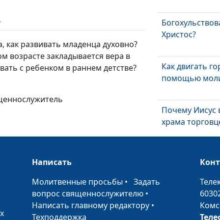
ь
Богохульствов
Христос?
а, как развивать младенца духовно?
м возрасте закладывается вера в
Как двигать го
овать с ребенком в раннем детстве?
помощью мол
ященнослужитель
Почему Иисус 
храма торговц
В чём был вин
Написать
Кон
Христос
•
Молитвенные просьбы
•
Задать
Теле
вопрос священнослужителю
•
6030
Чего ожидали 
Написать главному редактору
•
Комс
Христа?
х
Техподдержка
Теле