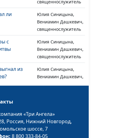
священнослужитель
ал ли
Юлия Синицына,
#1191
Вениамин Дашкевич,
священнослужитель
ры с
Юлия Синицына,
#1190
итвы
Вениамин Дашкевич,
священнослужитель
выгнал из
Юлия Синицына,
#1189
ев?
Вениамин Дашкевич,
священнослужитель
оват Иисус
Юлия Синицына,
#1188
такты
Вениамин Дашкевич,
священнослужитель
компания «Три Ангела»
28,
Россия, Нижний Новгород,
люди от
Юлия Синицына,
#1187
омольское шоссе, 7
Вениамин Дашкевич,
фон:
8 800 333-84-05