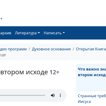
Что Иисус наз
2+
Притча о блуд
что в ней ново
оархив
Литература
Написать
Главная цель 
адио программ
Духовное основание
Открытая Книга
Иисуса Христа
оде
Что важно зн
 втором исходе
12+
втором исход
Странные тре
Иисуса