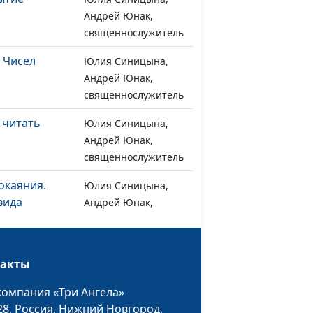
Андрей Юнак,
священнослужитель
и Чисел
Юлия Синицына,
#1268
Андрей Юнак,
священнослужитель
 читать
Юлия Синицына,
#1267
Андрей Юнак,
священнослужитель
окаяния.
Юлия Синицына,
#1266
вида
Андрей Юнак,
священнослужитель
. Какие
Юлия Синицына,
#1265
Бог
такты
Андрей Юнак,
священнослужитель
компания «Три Ангела»
28,
Россия, Нижний Новгород,
обы Бог
Юлия Синицына,
#1264