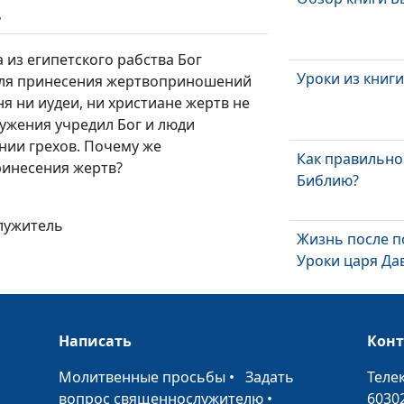
ь
 из египетского рабства Бог
Уроки из книг
для принесения жертвоприношений
ня ни иудеи, ни христиане жертв не
лужения учредил Бог и люди
ии грехов. Почему же
Как правильно
ринесения жертв?
Библию?
лужитель
Жизнь после п
Уроки царя Да
Смерть в котле
Написать
усилия ценит 
Кон
•
Молитвенные просьбы
•
Задать
Теле
вопрос священнослужителю
•
6030
Поститься, чт