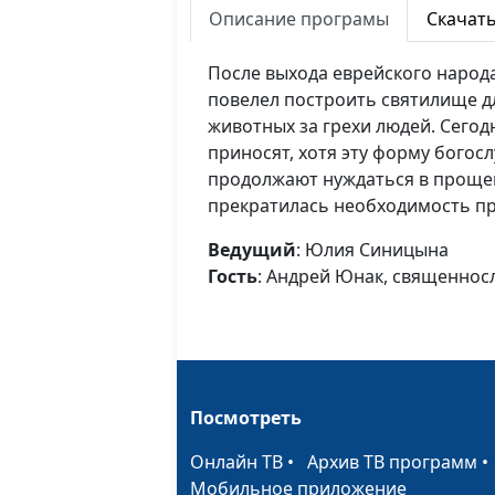
Описание програмы
Скачат
После выхода еврейского народа
повелел построить святилище 
животных за грехи людей. Сегод
приносят, хотя эту форму богос
продолжают нуждаться в прощен
прекратилась необходимость п
Ведущий
: Юлия Синицына
Гость
: Андрей Юнак, священнос
Посмотреть
Онлайн ТВ
•
Архив ТВ программ
Мобильное приложение