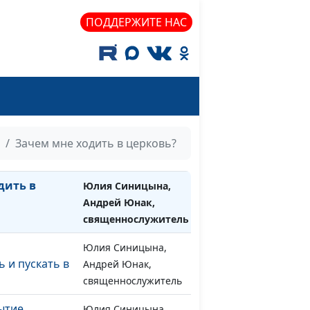
: символы
Юлия Синицына,
#1274
Андрей Юнак,
ПОДДЕРЖИТЕ НАС
священнослужитель
ие - не грех?
Юлия Синицына,
#1273
Андрей Юнак,
священнослужитель
удей
Юлия Синицына,
#1272
Андрей Юнак,
Зачем мне ходить в церковь?
священнослужитель
дить в
Юлия Синицына,
#1271
Андрей Юнак,
священнослужитель
Юлия Синицына,
#1270
 и пускать в
Андрей Юнак,
священнослужитель
ытие
Юлия Синицына,
#1269