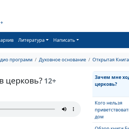
Двое из ларца
Библии
2+
Ложь во спасен
оархив
Литература
Написать
Обзор книги С
адио программ
Духовное основание
Открытая Книга
Зачем мне хо
в церковь?
12+
церковь?
Кого нельзя
приветствовать
дом
Обзор книги Б