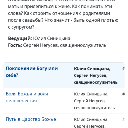
мать и прилепиться к жене. Как понимать эти
священнослужитель
слова? Как строить отношения с родителями
Верующие люди - рабы
Юлия Синицына,
#1
после свадьбы? Что значит - быть одной плотью
Божьи или дети Царя?
Сергей Негусев,
с супругом?
священнослужитель
Ведущий
: Юлия Синицына
Все верующие - рабы
Юлия Синицына,
#1
Гость
: Сергей Негусев, священнослужитель
Божьи?
Сергей Негусев,
священнослужитель
Поклонение Богу или
Юлия Синицына,
#1
себе?
Сергей Негусев,
священнослужитель
Воля Божья и воля
Юлия Синицына,
#1
человеческая
Сергей Негусев,
священнослужитель
Путь в Царство Божье
Юлия Синицына,
#1
Сергей Негусев,