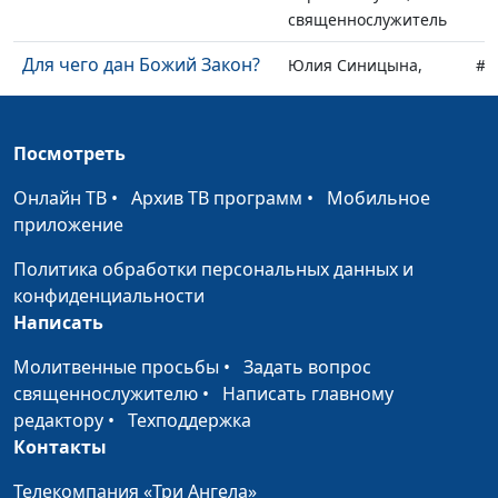
священнослужитель
Для чего дан Божий Закон?
Юлия Синицына,
#1
Сергей Негусев,
священнослужитель
Посмотреть
Как понимать Царство
Юлия Синицына,
#1
Божье?
Сергей Негусев,
Онлайн ТВ
•
Архив ТВ программ
•
Мобильное
священнослужитель
приложение
Царство Божье в Библии
Юлия Синицына,
#1
Политика обработки персональных данных и
Сергей Негусев,
конфиденциальности
священнослужитель
Написать
Апостол Павел: призвание,
Юлия Синицына,
#1
Молитвенные просьбы
•
Задать вопрос
служение, послания
Леонтий Гунько,
священнослужителю
•
Написать главному
доктор богословия
редактору
•
Техподдержка
Контакты
Как христианину бороться
Юлия Синицына,
#1
со злом в этом мире?
Леонтий Гунько,
Телекомпания «Три Ангела»