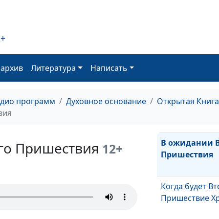
Поститься, чт
ответил?
2+
Пасха наша – 
оархив
Литература
Написать
Что такое пока
адио программ
Духовное основание
Открытая Книга
нему прийти?
вия
В ожидании 
го Пришествия
12+
Пришествия
Когда будет В
Пришествие Хр