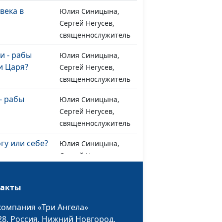
века в
Юлия Синицына,
#1259
Сергей Негусев,
священнослужитель
и - рабы
Юлия Синицына,
#1258
и Царя?
Сергей Негусев,
священнослужитель
- рабы
Юлия Синицына,
#1257
Сергей Негусев,
священнослужитель
гу или себе?
Юлия Синицына,
#1256
Сергей Негусев,
священнослужитель
воля
такты
Юлия Синицына,
#1255
Сергей Негусев,
компания «Три Ангела»
священнослужитель
28,
Россия, Нижний Новгород,