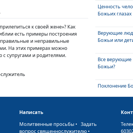
Ценность чело
ь
Божьих глазах
«прилепиться к своей жене»? Как
Верующие люд
Библии есть примеры построения
Божьи или дет
- правильные и неправильные
ми. На этих примерах можно
 с супругами и родителями.
Все верующие 
Божьи?
ослужитель
Поклонение Бо
Написать
Воля Божья и 
Кон
человеческая
•
Молитвенные просьбы
•
Задать
Теле
вопрос священнослужителю
•
6030