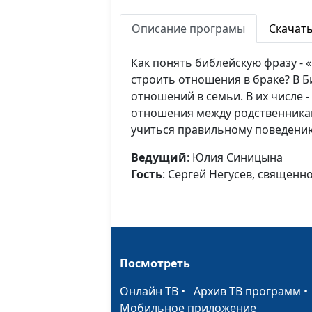
Описание програмы
Скачат
Как понять библейскую фразу - 
строить отношения в браке? В 
отношений в семьи. В их числе 
отношения между родственника
учиться правильному поведению
Ведущий
: Юлия Синицына
Гость
: Сергей Негусев, священн
Посмотреть
Онлайн ТВ
•
Архив ТВ программ
Мобильное приложение