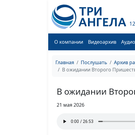
1
О компании
Видеоархив
Ауди
Главная
Послушать
Архив р
В ожидании Второго Пришест
В ожидании Второ
21 мая 2026