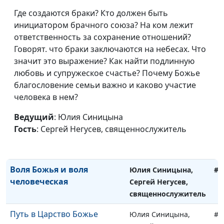
Божьих глазах
Сергей Негусев,
Где создаются браки? Кто должен быть
священнослужитель
инициатором брачного союза? На ком лежит
Верующие люди - рабы
ответственность за сохранение отношений?
Юлия Синицына,
#1
Божьи или дети Царя?
Говорят. что браки заключаются на небесах. Что
Сергей Негусев,
значит это выражение? Как найти подлинную
священнослужитель
любовь и супружеское счастье? Почему Божье
Все верующие - рабы
Юлия Синицына,
#1
благословение семьи важно и каково участие
Божьи?
Сергей Негусев,
человека в нем?
священнослужитель
Ведущий
: Юлия Синицына
Поклонение Богу или себе?
Юлия Синицына,
#1
Гость
: Сергей Негусев, священнослужитель
Сергей Негусев,
священнослужитель
Воля Божья и воля
Юлия Синицына,
#1
человеческая
Сергей Негусев,
священнослужитель
Путь в Царство Божье
Юлия Синицына,
#1