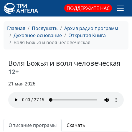
ответил?
Андрей Юнак,
ПОДДЕРЖИТЕ НАС
священнослужитель
Пасха наша – Христос
Юлия Синицына,
#1
Главная
Послушать
Архив радио программ
Андрей Юнак,
Духовное основание
Открытая Книга
священнослужитель
Воля Божья и воля человеческая
Что такое покаяние и как к
Юлия Синицына,
#1
нему прийти?
Сергей Негусев,
Воля Божья и воля человеческая
священнослужитель
12+
В ожидании Второго
Юлия Синицына,
#1
Пришествия
Сергей Негусев,
21 мая 2026
священнослужитель
Когда будет Второе
Юлия Синицына,
#1
Пришествие Христа?
Сергей Негусев,
священнослужитель
Описание програмы
Скачать
Ценность человека в
Юлия Синицына,
#1