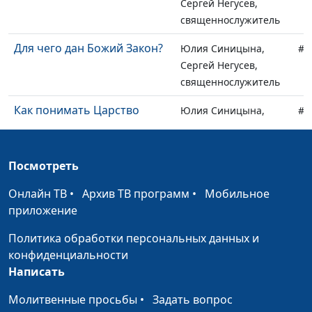
Сергей Негусев,
священнослужитель
Для чего дан Божий Закон?
Юлия Синицына,
#1
Сергей Негусев,
священнослужитель
Как понимать Царство
Юлия Синицына,
#1
Божье?
Сергей Негусев,
священнослужитель
Посмотреть
Царство Божье в Библии
Юлия Синицына,
#1
Сергей Негусев,
Онлайн ТВ
•
Архив ТВ программ
•
Мобильное
священнослужитель
приложение
Апостол Павел: призвание,
Юлия Синицына,
#1
Политика обработки персональных данных и
служение, послания
Леонтий Гунько,
конфиденциальности
доктор богословия
Написать
Как христианину бороться
Юлия Синицына,
#1
Молитвенные просьбы
•
Задать вопрос