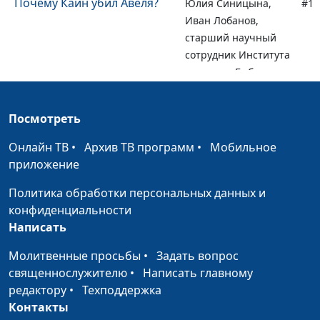
Почему Каин убил Авеля?
Юлия Синицына,
#12
Иван Лобанов,
старший научный
сотрудник Института
перевода Библии
им. М.П. Кулакова
Духовная слепота и
Посмотреть
Юлия Синицына,
#12
прозрение
Вениамин
Онлайн ТВ
•
Архив ТВ программ
•
Мобильное
Дашкевич,
приложение
священнослужитель
Политика обработки персональных данных и
Дерево рая: почему Бог
Юлия Синицына,
#12
конфиденциальности
допустил искушение?
Вениамин
Написать
Дашкевич,
священнослужитель
Молитвенные просьбы
•
Задать вопрос
священнослужителю
•
Написать главному
Как молитва меняет нашу
Юлия Синицына,
#12
редактору
•
Техподдержка
жизнь?
Вениамин
Контакты
Дашкевич,