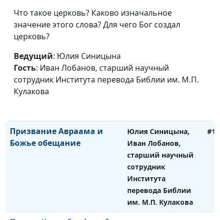
сотрудник Института
Что такое церковь? Каково изначальное
перевода Библии
значение этого слова? Для чего Бог создал
им. М.П. Кулакова
церковь?
Авраам и Исаак.
Юлия Синицына,
#12
Ведущий
: Юлия Синицына
Жертвоприношение и
Иван Лобанов,
Гость
: Иван Лобанов, старший научный
спасение
старший научный
сотрудник Института перевода Библии им. М.П.
сотрудник Института
Кулакова
перевода Библии
им. М.П. Кулакова
Призвание Авраама и
Юлия Синицына,
#12
Божье обещание
Иван Лобанов,
старший научный
сотрудник
Института
перевода Библии
им. М.П. Кулакова