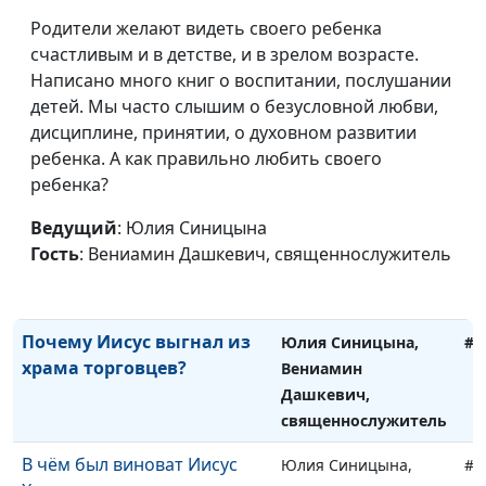
священнослужитель
Родители желают видеть своего ребенка
Странные требования
счастливым и в детстве, и в зрелом возрасте.
Юлия Синицына,
#1
Иисуса
Написано много книг о воспитании, послушании
Вениамин Дашкевич,
детей. Мы часто слышим о безусловной любви,
священнослужитель
дисциплине, принятии, о духовном развитии
Богохульствовал ли
Юлия Синицына,
#1
ребенка. А как правильно любить своего
Христос?
Вениамин Дашкевич,
ребенка?
священнослужитель
Ведущий
: Юлия Синицына
Как двигать горы с
Юлия Синицына,
#1
Гость
: Вениамин Дашкевич, священнослужитель
помощью молитвы
Вениамин Дашкевич,
священнослужитель
Почему Иисус выгнал из
Юлия Синицына,
#1
храма торговцев?
Вениамин
Дашкевич,
священнослужитель
В чём был виноват Иисус
Юлия Синицына,
#1