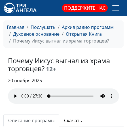
священнослужитель
ПОДДЕРЖИТЕ НАС
Куда пропал Ковчег Завета?
Юлия Синицына,
#1
Вениамин Дашкевич,
Главная
Послушать
Архив радио программ
священнослужитель
Духовное основание
Открытая Книга
Что Иисус называл верой?
Юлия Синицына,
#1
Почему Иисус выгнал из храма торговцев?
Вениамин Дашкевич,
священнослужитель
Почему Иисус выгнал из храма
Притча о блудном сыне:
Юлия Синицына,
#1
торговцев?
12+
что в ней нового?
Вениамин Дашкевич,
священнослужитель
20 ноября 2025
Главная цель жертвы
Юлия Синицына,
#1
Иисуса Христа
Вениамин Дашкевич,
священнослужитель
Что важно знать о втором
Юлия Синицына,
#1
Описание програмы
Скачать
исходе
Вениамин Дашкевич,