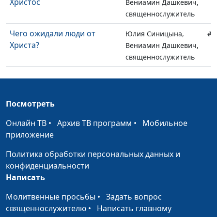
Христос
Вениамин Дашкевич,
священнослужитель
Чего ожидали люди от
Юлия Синицына,
#1
Христа?
Вениамин Дашкевич,
священнослужитель
Что отвечал Иисус на
Юлия Синицына,
#1
сложные вопросы?
Вениамин Дашкевич,
священнослужитель
Посмотреть
Эмоции и чувства в жизни
Юлия Синицына,
#1
Онлайн ТВ
•
Архив ТВ программ
•
Мобильное
верующего
Михаил Лазарь,
приложение
священнослужитель,
Политика обработки персональных данных и
магистр богословия
конфиденциальности
Воспитание детей:
Юлия Синицына,
#1
Написать
библейские основы
Михаил Лазарь,
Молитвенные просьбы
•
Задать вопрос
священнослужитель,
священнослужителю
•
Написать главному
магистр богословия