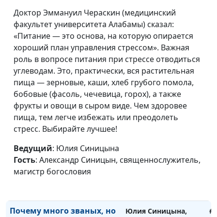
ад существует?
Александр Синицын,
Доктор Эммануил Чераскин (медицинский
священнослужитель,
факультет университета Алабамы) сказал:
магистр богословия
«Питание — это основа, на которую опирается
Притча Христа о неверном
хороший план управления стрессом». Важная
Юлия Синицына,
#
управителе
роль в вопросе питания при стрессе отводиться
Александр Синицын,
углеводам. Это, практически, вся растительная
священнослужитель,
пища — зерновые, каши, хлеб грубого помола,
магистр богословия
бобовые (фасоль, чечевица, горох), а также
Причта о блудном сыне
Юлия Синицына,
#
фрукты и овощи в сыром виде. Чем здоровее
Александр Синицын,
пища, тем легче избежать или преодолеть
священнослужитель,
стресс. Выбирайте лучшее!
магистр богословия
Ведущий
: Юлия Синицына
Заблудшая овца и
Юлия Синицына,
#
Гость
: Александр Синицын, священнослужитель,
потерянная драхма
Александр Синицын,
магистр богословия
священнослужитель,
магистр богословия
Почему много званых, но
Юлия Синицына,
#