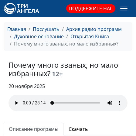
Михаил Варёнов,
ПОДДЕРЖИТЕ НАС
священнослужитель
Чего не требует прощение
Юлия Синицына,
#
Главная
Послушать
Архив радио программ
Михаил Варёнов,
Духовное основание
Открытая Книга
священнослужитель
Почему много званых, но мало избранных?
Внимание и забота:
Юлия Синицына,
#
история Марфы и Марии
Михаил Варёнов,
Почему много званых, но мало
священнослужитель
избранных?
12+
Всевидящий Бог - что это
Юлия Синицына,
#
значит?
Михаил Варёнов,
20 ноября 2025
священнослужитель
Слова и поступки. Притча о
Юлия Синицына,
#
двух сыновьях
Михаил Варёнов,
священнослужитель
Описание програмы
Скачать
Притча о богаче и Лазаре:
Юлия Синицына,
#