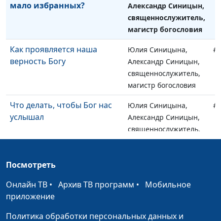
мало избранных?
Александр Синицын,
священнослужитель,
магистр богословия
Как проявляется наша
Юлия Синицына,
#
верность Богу
Александр Синицын,
священнослужитель,
магистр богословия
Что делать, чтобы Бог нас
Юлия Синицына,
#
услышал
Александр Синицын,
священнослужитель,
магистр богословия
Притча о фарисее и мытаре
Юлия Синицына,
#
Посмотреть
Александр Синицын,
Онлайн ТВ
•
Архив ТВ программ
•
Мобильное
священнослужитель,
приложение
магистр богословия
Политика обработки персональных данных и
Притча о пустом доме и
Юлия Синицына,
#