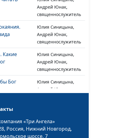
Андрей Юнак,
священнослужитель
окаяния.
Юлия Синицына,
#1266
вида
Андрей Юнак,
священнослужитель
. Какие
Юлия Синицына,
#1265
Бог
Андрей Юнак,
священнослужитель
обы Бог
Юлия Синицына,
#1264
Андрей Юнак,
священнослужитель
Христос
такты
Юлия Синицына,
#1263
Андрей Юнак,
компания «Три Ангела»
священнослужитель
28,
Россия, Нижний Новгород,
омольское шоссе, 7
яние и как к
Юлия Синицына,
#1262