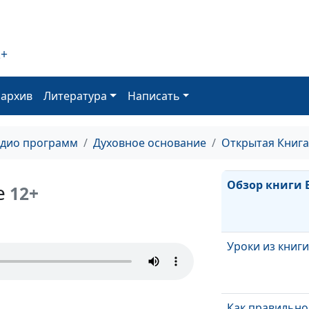
Обзор книги С
2+
Зачем мне ход
церковь?
оархив
Литература
Написать
Кого нельзя
приветствовать
адио программ
Духовное основание
Открытая Книга
дом
Обзор книги 
е
12+
Уроки из книг
Как правильно