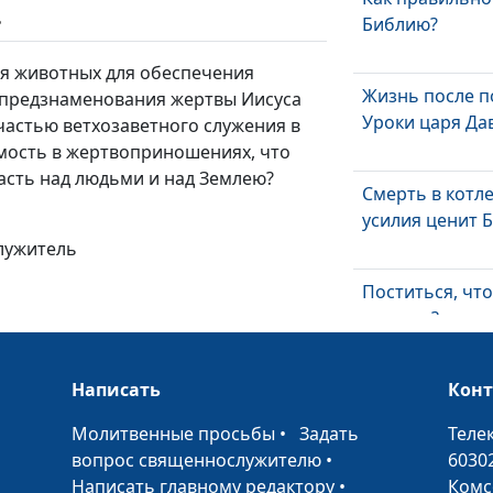
ь
Библию?
я животных для обеспечения
Жизнь после п
 предзнаменования жертвы Иисуса
Уроки царя Да
частью ветхозаветного служения в
имость в жертвоприношениях, что
ласть над людьми и над Землею?
Смерть в котле
усилия ценит 
лужитель
Поститься, чт
ответил?
Написать
Пасха наша – 
Кон
•
Молитвенные просьбы
•
Задать
Теле
вопрос священнослужителю
•
6030
Написать главному редактору
•
Комс
Что такое пока