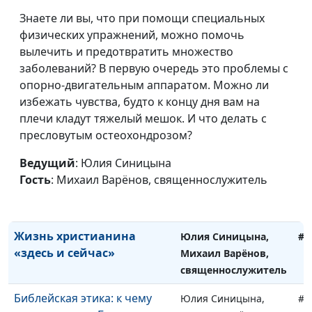
мало». Кто такие делатели?
Сергей Долматов,
Знаете ли вы, что при помощи специальных
священнослужитель
физических упражнений, можно помочь
Жатва в Библии: значения и
вылечить и предотвратить множество
Юлия Синицына,
#1
смыслы
заболеваний? В первую очередь это проблемы с
Сергей Долматов,
опорно-двигательным аппаратом. Можно ли
священнослужитель
избежать чувства, будто к концу дня вам на
Зачем и за что воздавать
Юлия Синицына,
#1
плечи кладут тяжелый мешок. И что делать с
благодарность Богу
Михаил Варёнов,
пресловутым остеохондрозом?
священнослужитель
Ведущий
: Юлия Синицына
Кому доверять — врачам
Юлия Синицына,
#1
Гость
: Михаил Варёнов, священнослужитель
или Богу
Михаил Варёнов,
священнослужитель
Жизнь христианина
Юлия Синицына,
#1
«здесь и сейчас»
Михаил Варёнов,
священнослужитель
Библейская этика: к чему
Юлия Синицына,
#1