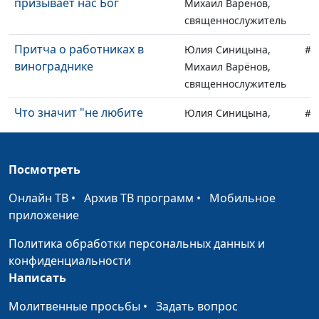
призывает нас Бог
Михаил Варёнов,
священнослужитель
Притча о работниках в
Юлия Синицына,
#1
винограднике
Михаил Варёнов,
священнослужитель
Что значит "не любите
Юлия Синицына,
#1
мира"?
Евгений Кафтанов,
священнослужитель,
магистр
Посмотреть
религиоведения
Онлайн ТВ
•
Архив ТВ программ
•
Мобильное
Тайны Тайной Вечери
Юлия Синицына,
#1
приложение
Евгений Кафтанов,
Политика обработки персональных данных и
священнослужитель,
конфиденциальности
магистр
Написать
религиоведения
Молитвенные просьбы
•
Задать вопрос
Каждый ли христианин
Юлия Синицына,
#1