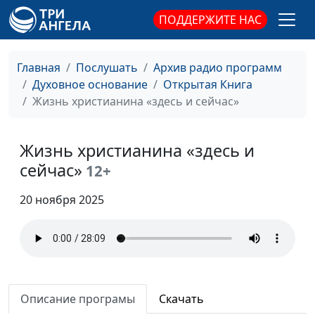
Воскресение мёртвых: что
ПОДДЕРЖИТЕ НАС
Юлия Синицына,
#1
говорит Библия
Михаил Лазарь,
священнослужитель,
Главная
Послушать
Архив радио программ
магистр богословия
Духовное основание
Открытая Книга
По образу и подобию Бога:
Юлия Синицына,
#1
Жизнь христианина «здесь и сейчас»
что это значит?
Михаил Лазарь,
священнослужитель,
Жизнь христианина «здесь и
магистр богословия
сейчас»
12+
Крещение и жизнь в церкви
Юлия Синицына,
#1
Сергей Долматов,
20 ноября 2025
священнослужитель
Как помочь взрастить веру
Юлия Синицына,
#1
Сергей Долматов,
священнослужитель
Описание програмы
Скачать
«Жатвы много, делателей
Юлия Синицына,
#1