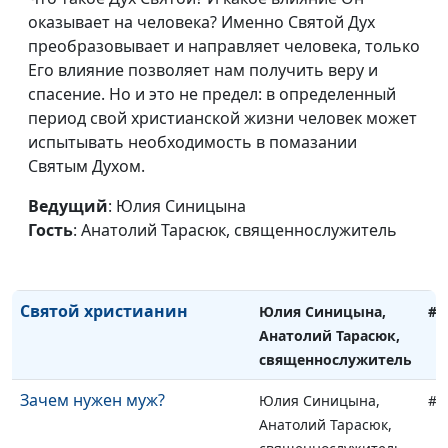
священнослужитель
оказывает на человека? Именно Святой Дух
История Рождества
преобразовывает и направляет человека, только
Юлия Синицына,
#1
Его влияние позволяет нам получить веру и
Анатолий Тарасюк,
спасение. Но и это не предел: в определенный
священнослужитель
период свой христианской жизни человек может
Природа души человека
Юлия Синицына,
#1
испытывать необходимость в помазании
Анатолий Тарасюк,
Святым Духом.
священнослужитель
Ведущий
: Юлия Синицына
Дети — радость жизни?
Юлия Синицына,
#1
Гость
: Анатолий Тарасюк, священнослужитель
Анатолий Тарасюк,
священнослужитель
Святой христианин
Юлия Синицына,
#1
Анатолий Тарасюк,
священнослужитель
Зачем нужен муж?
Юлия Синицына,
#1
Анатолий Тарасюк,