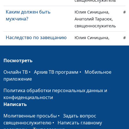
священнослужитель
Каким должен быть
Юлия Синицына,
#1
мужчина?
Анатолий Тарасюк,
священнослужитель
Наследство по завещанию
Юлия Синицына,
#1
Анатолий Тарасюк,
священнослужитель
Посмотреть
Из соперников в союзники
Юлия Синицына,
#1
Анатолий Тарасюк,
Онлайн ТВ
•
Архив ТВ программ
•
Мобильное
священнослужитель
приложение
Таинство причастия
Юлия Синицына,
#1
Политика обработки персональных данных и
Анатолий Тарасюк,
конфиденциальности
священнослужитель
Написать
Уголок безопасности
Юлия Синицына,
#1
Молитвенные просьбы
•
Задать вопрос
Сергей Никулин,
священнослужителю
•
Написать главному
священнослужитель