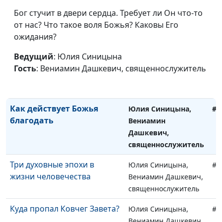
священнослужитель
Бог стучит в двери сердца. Требует ли Он что-то
Как молитва меняет нашу
Юлия Синицына,
#1
от нас? Что такое воля Божья? Каковы Его
жизнь?
Вениамин Дашкевич,
ожидания?
священнослужитель
Ведущий
: Юлия Синицына
Сильная и слабая молитва
Юлия Синицына,
#1
Гость
: Вениамин Дашкевич, священнослужитель
Вениамин Дашкевич,
священнослужитель
Как действует Божья
Юлия Синицына,
#1
благодать
Вениамин
Дашкевич,
священнослужитель
Три духовные эпохи в
Юлия Синицына,
#1
жизни человечества
Вениамин Дашкевич,
священнослужитель
Куда пропал Ковчег Завета?
Юлия Синицына,
#1
Вениамин Дашкевич,