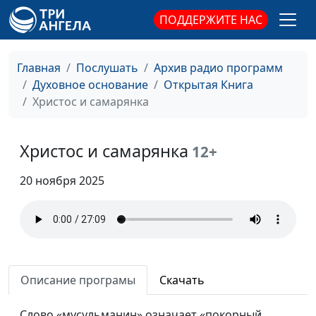
Хула на Духа Святого -
Юлия Синицына,
#12
ПОДДЕРЖИТЕ НАС
непростительный грех?
Леонтий Гунько,
доктор богословия
Главная
Послушать
Архив радио программ
Пророки времен Нового
Юлия Синицына,
#12
Духовное основание
Открытая Книга
Завета
Леонтий Гунько,
Христос и самарянка
доктор богословия
Пророки в Ветхом Завете
Юлия Синицына,
#12
Христос и самарянка
12+
Леонтий Гунько,
доктор богословия
20 ноября 2025
Закон Моисеев и Закон
Юлия Синицына,
#12
Божий
Леонтий Гунько,
доктор богословия
Христианская
Юлия Синицына,
#12
Описание програмы
Скачать
жертвенность и
Леонтий Гунько,
самоотдача
доктор богословия
Слово «мусульманин» означает «покорный