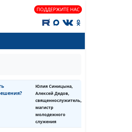
трагедии?
Юлия Синицына,
#1129
ПОДДЕРЖИТЕ НАС
Алексей Дедов,
священнослужитель,
магистр молодежного
служения
з Него: в чем
Юлия Синицына,
#1128
Алексей Дедов,
священнослужитель,
магистр молодежного
служения
ть
Юлия Синицына,
#1127
решения?
Алексей Дедов,
священнослужитель,
магистр
молодежного
служения