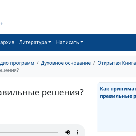
Как избежать 
2+
оархив
Литература
Написать
С Богом или бе
разница?
адио программ
Духовное основание
Открытая Книга
ешения?
Как принима
авильные решения?
правильные 