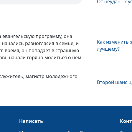
От неудач - к у
ь
а евангельскую программу, она
Как изменить 
о начались разногласия в семье, и
лучшему?
тя время, он попадает в страшную
ковь начали горячо молиться о нем.
ослужитель, магистр молодежного
Второй шанс ц
Написать
Кон
Почему Бог до
болезни?